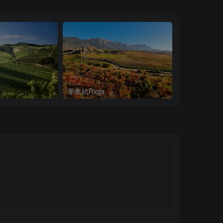
里奥哈Rioja
纳帕谷Napa V