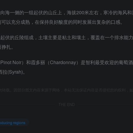
在沿海山脉向海一侧的一组起伏的山丘上，海拔200米左右，寒冷的海
萄可以充分成熟，在保持良好酸度的同时发展出复杂的口感。
地主要是由起伏的丘陵组成，土壤主要是粘土和壤土，覆盖在一个排水
而挣扎。
诺（Pinot Noir）和霞多丽（Chardonnay）是智利最受欢
拉(Syrah)。
勿转载。因部分图文内容来源于网络，本站无法保证内容是否侵犯您的权利，
THE END
ucing regions