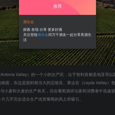
推荐
酒乐会
探索·发现·分享·更多好酒
关注登陆
酒乐会
同万千酒友一起分享美酒生
活
an Antonia Valley）的一个小的次产区，位于智利首都圣地亚
边是面积相当大的迈坡谷。莱达谷（Leyda Valley）包含圣多明各
lley）与小麦和大麦的生产有关，但在葡萄酒评论家和消费者中迅
一片几乎完全适合生产优质葡萄的风土所吸引。