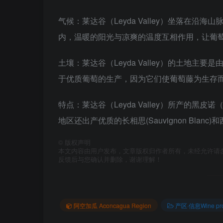
气候：莱达谷（Leyda Valley）坐落
内，温暖的阳光与凉爽的温度互相作用，让葡
土壤：莱达谷（Leyda Valley）的土
于优质葡萄的生产，因为它们使葡萄藤为生存
特点：莱达谷（Leyda Valley）所产的黑皮
地区还出产优质的长相思(Sauvignon Blanc)和西
©
版权声明
本文内容由用户发布，文章版权归作者所有，未经允许请
反馈后与您确认并删除，谢谢理解！
阿空加瓜 Aconcagua Region
产区·信息Wine prod