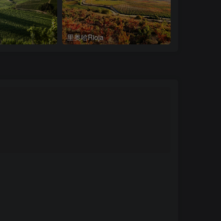
里奥哈Rioja
纳帕谷Napa V