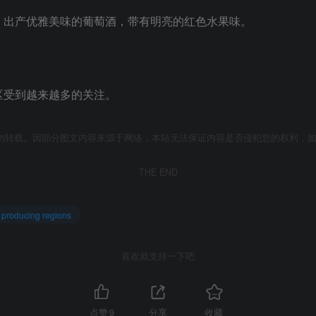
，出产优雅美味的葡萄酒，带有明亮的红色水果味。
区受到越来越多的关注。
勿转载。因部分图文内容来源于网络，本站无法保证内容是否侵犯您的权利，
THE END
roducing regions
喜欢就支持一下吧
点赞
9
分享
收藏