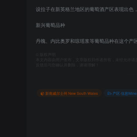
设拉子在新英格兰地区的葡萄酒产区表现出色
新兴葡萄品种
丹魄、内比奥罗和琼瑶浆等葡萄品种在这个产
©
版权声明
本文内容由用户发布，文章版权归作者所有，未经允许请
反馈后与您确认并删除，谢谢理解！
新南威尔士州 New South Wales
产区·信息Wine p