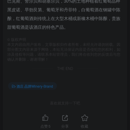
巴克斯、舍尔贝和胡塞尔贝，30%的土地种植着红葡萄品种
黑皮诺、早勃艮第、葡萄牙和丹菲特，白葡萄酒在钢罐中陈
酿，红葡萄酒则传统上在大型木桶或新橡木桶中陈酿，贵族
甜葡萄酒是该酒庄的特色产品。
©
版权声明
本文内容由用户发布，文章版权归作者所有，未经允许请勿转载。因
部分图文内容来源于网络，本站无法保证内容是否侵犯您的权利，如
涉及侵权等问题，请联系本站管理员，我们将在收到您的反馈后与您
确认并删除，谢谢理解！
THE END
酒庄·品牌Winery-Brand
喜欢就支持一下吧
点赞
5
分享
收藏