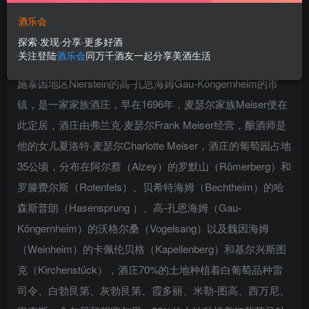
酒乐会
探索·发现·分享·更多好酒
关注登陆
酒乐会
同万千酒友一起分享美酒生活
麦瑟尔酒庄位于德国莱茵黑森Rheinhessen葡萄酒产区尼尔
施泰因地区Nierstein的高-孔恩海姆Gau-Köngernheim的市
镇，是一家家族酒庄，早在1696年，麦瑟尔家族Meiser便在
此定居，酒庄由弗兰克·麦瑟尔Frank Meiser经营，酿酒师是
他的女儿夏洛特·麦瑟尔Charlotte Meiser，酒庄的葡萄园占地
35公顷，分布在阿尔蔡（Alzey）的罗默山（Römerberg）和
罗滕费尔斯（Rotenfels）、贝希特海姆（Bechtheim）的哈
森斯普朗（Hasensprung ）、高-孔恩海姆（Gau-
Köngernheim）的沃格尔桑（Vogelsang）以及魏因海姆
（Weinheim）的卡佩伦贝格（Kapellenberg）和基尔兴斯图
克（Kirchenstück），酒庄70%的土地种植着白葡萄品种雷
司令、白勃艮第、灰勃艮第、霞多丽、米勒-图高、西万尼、