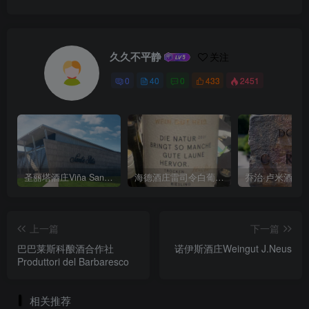
久久不平静
关注
0
40
0
433
2451
圣丽塔酒庄Viña Santa Rita
海德酒庄雷司令白葡萄酒Weingut Heid Gutswein Riesling trocken 2021
上一篇
下一篇
巴巴莱斯科酿酒合作社
诺伊斯酒庄Weingut J.Neus
Produttori del Barbaresco
相关推荐