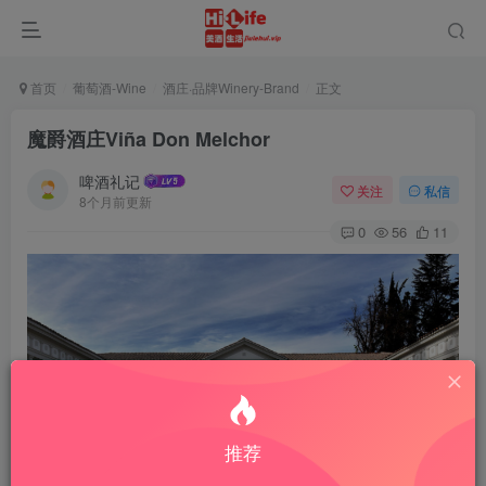
首页
葡萄酒-Wine
酒庄·品牌Winery-Brand
正文
魔爵酒庄Viña Don Melchor
啤酒礼记
关注
私信
8个月前更新
0
56
11
推荐