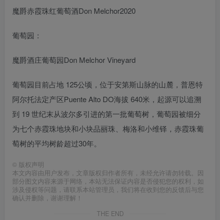
魔爵赤霞珠红葡萄酒Don Melchor2020
葡萄园：
魔爵酒庄葡萄园Don Melchor Vineyard
葡萄园目前占地 125公顷，位于安第斯山脉的山麓，普恩特
阿尔托法定产区Puente Alto DO海拔 640米，起源可以追溯
到 19 世纪末从波尔多引进的第一批葡萄树，葡萄园被细分
为七个赤霞珠地块和小块品丽珠、梅洛和小维铎，赤霞珠葡
萄树的平均树龄超过30年。
©
版权声明
本文内容由用户发布，文章版权归作者所有，未经允许请勿转载。因
部分图文内容来源于网络，本站无法保证内容是否侵犯您的权利，如
涉及侵权等问题，请联系本站管理员，我们将在收到您的反馈后与您
确认并删除，谢谢理解！
THE END