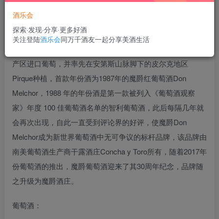
酒乐会
探索·发现·分享·更多好酒
魔爵酒庄Viña Don Melchor坐落在迈波河北岸的安第斯山脚
关注登陆
酒乐会
同万千酒友一起分享美酒生活
下，1883酿酒师唐·梅尔乔Don Melchor从法国著名的波尔多
产区进口葡萄，并率先在安第斯山脉脚下的皮尔克地区
Pirque种植，首款年份酒为1987年的魔爵红葡萄酒Don
Melchor，1988 年的年份酒是第一款被列入《葡萄酒观察
家》年度 100 佳葡萄酒名单的智利葡萄酒，此后每隔几年就
会再次出现，自此一直受到评论界的好评，使魔爵Don
Melchor成为新世界葡萄酒中无可争议的标杆品牌，该品牌由
南美葡萄酒生产商干露酒庄Concha y Toro所有，随着2017年
份葡萄酒的推出，魔爵葡萄酒迎来了其30周年纪念，品牌随
之升级为魔爵酒庄。
葡萄酒：