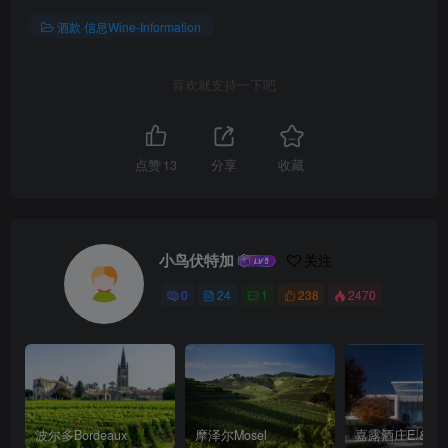
酒款·信息Wine-Information
喜欢就支持一下吧
点赞
13
分享
收藏
小鸟伏特加
关注
0
24
1
238
2470
波尔多Bordeaux
摩泽尔Mosel