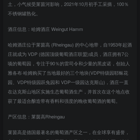
土，小气候受莱茵河影响，2021年10月初手工采摘，100％
不锈钢罐熟化。
酒庄信息：哈姆酒庄 Weingut Hamm
哈姆酒庄位于莱茵高 (Rheingau) 的中心地带，自1953年起酒
庄就成为 VDP (德国顶级葡萄酒庄联盟)成员，酒庄拥有7公
顷的葡萄园，专注于90％的雷司令和少量的黑皮诺，创始人
雅各布·哈姆购买了当地最好的三个地块(VDP特级园耶稣花
园、VDP特级园跃兔园和 VDP一级园达克斯山)，酒庄一直
在达克斯山地区实施生态葡萄酒生产，并首次在这个地点收
获了最适合酿造带有香料和强度的晚收葡萄酒的葡萄。
产区信息：莱茵高Rheingau
莱茵高是德国最著名的葡萄酒产区之一，在全球享有盛誉，