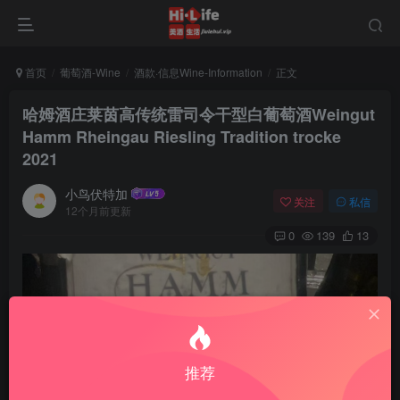
首页
葡萄酒-Wine
酒款·信息Wine-Information
正文
哈姆酒庄莱茵高传统雷司令干型白葡萄酒Weingut
Hamm Rheingau Riesling Tradition trocke
2021
小鸟伏特加
关注
私信
12个月前更新
0
139
13
推荐