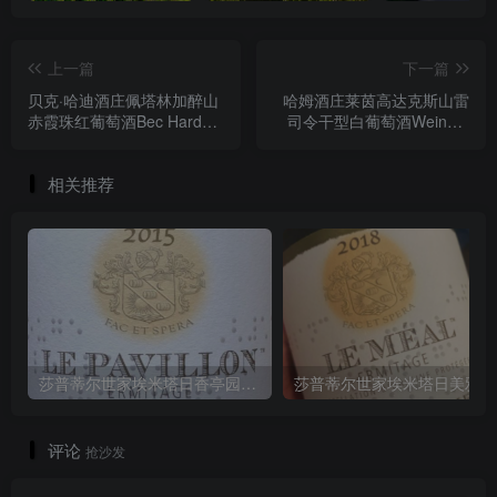
上一篇
下一篇
贝克·哈迪酒庄佩塔林加醉山
哈姆酒庄莱茵高达克斯山雷
赤霞珠红葡萄酒Bec Hardy
司令干型白葡萄酒Weingut
Tipsy Hill Cabernet
Hamm Rheingau Riesling
Sauvignon 2020
Dachsberg trocken 2020
相关推荐
莎普蒂尔世家埃米塔日香亭园红葡萄酒M. Chapoutier Hermitage Le Pavillon2015
莎普蒂
评论
抢沙发