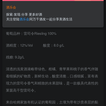
酒乐会
探索·发现·分享·更多好酒
关注登陆
酒乐会
同万千酒友一起分享美酒生活
葡萄品种：雷司令Riesling 100%
酒精度：12%/Vol 酸度：8.0 g/L
残糖: 9.2g/L
清透的浅黄酒液略带绿色。柑橘、青苹果和桃子的香气伴随
着细腻的矿物质，新鲜生动，酸度清脆，口感细腻，富有表
现力的雷司令香气和精致的水果甜味，是一款极具代表性的
莱茵高干型雷司令。
来自哈姆家族有机认证的葡萄园，土壤为带有沙质表层的黏