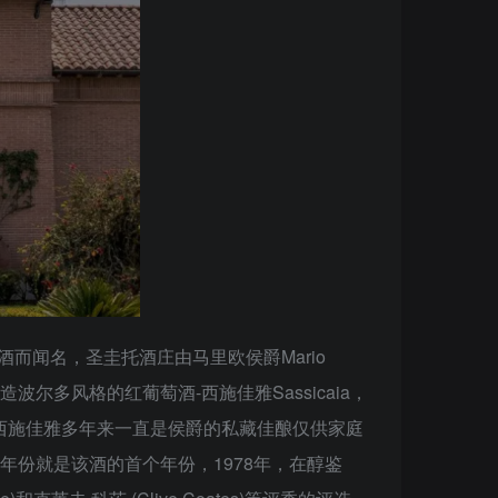
葡萄酒而闻名，圣圭托酒庄由马里欧侯爵Mario
酒庄一直酿造波尔多风格的红葡萄酒-西施佳雅Sassicaia，
，西施佳雅多年来一直是侯爵的私藏佳酿仅供家庭
1968年份就是该酒的首个年份，1978年，在醇鉴