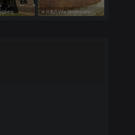
gberg
冰川酒庄Viña Ventisquero