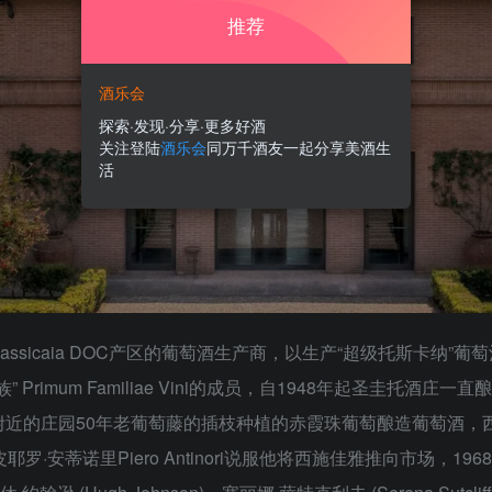
推荐
酒乐会
探索·发现·分享·更多好酒
关注登陆
酒乐会
同万千酒友一起分享美酒生
活
Sassicaia DOC产区的葡萄酒生产商，以生产“超级托斯卡纳”
酒第一家族” Primum Familiae Vini的成员，自1948年起圣圭托
a附近的庄园50年老葡萄藤的插枝种植的赤霞珠葡萄酿造葡萄酒
皮耶罗·安蒂诺里Piero Antinori说服他将西施佳雅推向市场，