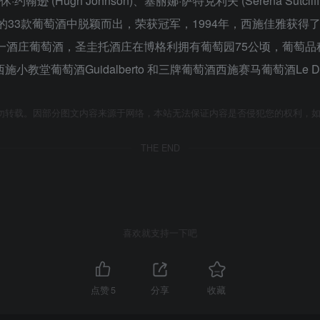
 (Hugh Johnson)、塞丽娜·萨特克利夫 (Serena Sutcliff
3款葡萄酒中脱颖而出，荣获冠军，1994年，西施佳雅获得了自己的 DO
酒庄葡萄酒，圣圭托酒庄在博格利拥有葡萄园75公顷，葡萄品种分布
小教堂葡萄酒Guidalberto 和三牌葡萄酒西施赛马葡萄酒Le Di
勿转载。因部分图文内容来源于网络，本站无法保证内容是否侵犯您的权利，
THE END
喜欢就支持一下吧
点赞
5
分享
收藏