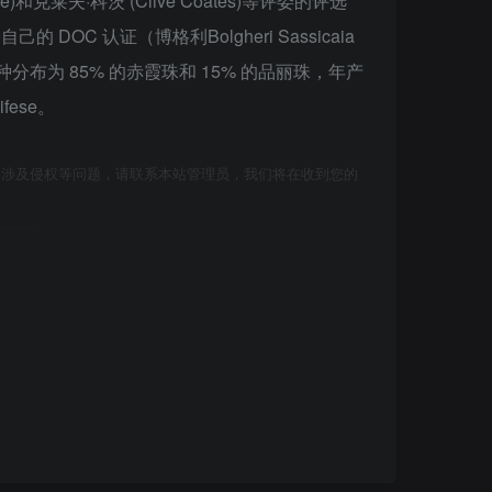
e)和克莱夫·科茨 (Clive Coates)等评委的评选
C 认证（博格利Bolgheri Sassicaia
为 85% 的赤霞珠和 15% 的品丽珠，年产
fese。
如涉及侵权等问题，请联系本站管理员，我们将在收到您的