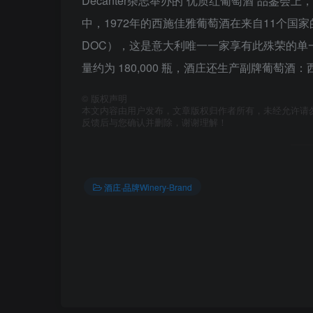
Decanter杂志举办的“优质红葡萄酒”品鉴会上，休·约翰逊
中，1972年的西施佳雅葡萄酒在来自11个国家的3
DOC），这是意大利唯一一家享有此殊荣的单一
量约为 180,000 瓶，酒庄还生产副牌葡萄酒：西施
©
版权声明
本文内容由用户发布，文章版权归作者所有，未经允许请
反馈后与您确认并删除，谢谢理解！
酒庄·品牌Winery-Brand