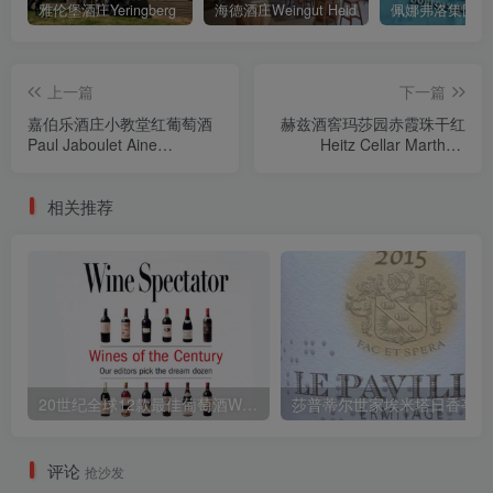
雅伦堡酒庄Yeringberg
海德酒庄Weingut Heid
上一篇
下一篇
嘉伯乐酒庄小教堂红葡萄酒
赫兹酒窖玛莎园赤霞珠干红
Paul Jaboulet Aine
Heitz Cellar Martha's
Hermitage La Chapelle
Vineyard Cabernet
1961
Sauvignon 1974
相关推荐
20世纪全球12款最佳葡萄酒Wines of the Century
莎普蒂尔
评论
抢沙发