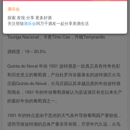
酒乐会
探索·发现·分享·更多好酒
关注登陆
酒乐会
同万千酒友一起分享美酒生活
葡萄品种：弗朗卡杜瑞加Touriga Franca，国家杜瑞加
Touriga Nacional，卡奥Tinto Cao，丹魄Tempranillo
酒精度：19 – 20.5%
Quinta do Noval 年份 1931 波特酒是一款真正具有传奇色彩
和历史意义的葡萄酒，产自杜罗河谷最著名的波特酒庄火鸟
庄园Quinta do Noval，火鸟庄园以其卓越品质的年份波特酒
而闻名，1931 年的年份葡萄酒被认为是该酒庄有史以来生产
的最好年份的葡萄酒之一。
1931 年的特点是由于恶劣的天气条件导致葡萄园产量较低，
进而导致波特酒的总体产量非常有限，尽管年代久远，火鸟