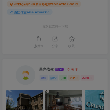
20世纪全球12款最佳葡萄酒Wines of the Century
酒款·信息Wine-Information
喜欢就支持一下吧
点赞
9
分享
收藏
星光依依
关注
0
27
0
293
3800