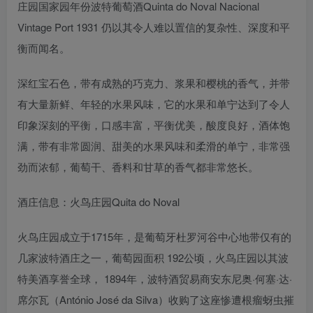
庄园国家园年份波特葡萄酒Quinta do Noval Nacional
Vintage Port 1931 仍以其令人难以置信的复杂性、深度和平
衡而闻名。
深红宝石色，带有成熟的巧克力、浆果和樱桃的香气，并带
有大量新鲜、年轻的水果风味，它的水果和单宁达到了令人
印象深刻的平衡，口感丰富，平衡优美，酸度良好，酒体饱
满，带有非常圆润、甜美的水果风味和柔滑的单宁，非常强
劲而浓郁，葡萄干、香料和甘草的香气都非常悠长。
酒庄信息：火鸟庄园Quita do Noval
火鸟庄园成立于1715年，是葡萄牙杜罗河谷中心地带仅有的
几家波特酒庄之一，葡萄园面积 192公顷，火鸟庄园以其波
特美酒享誉全球， 1894年，波特酒贸易商安东尼奥·何塞·达·
席尔瓦（António José da Silva）收购了这座惨遭根瘤蚜虫摧