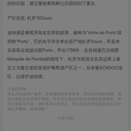
毁的庄园，通过重植葡萄树让庄园得到了重生。
产区信息: 杜罗河Douro
波特酒是葡萄牙闻名世界的甜酒，被称为“Vinho do Porto”或
简称“Porto”，它的名字并非来自原产地杜罗Douro，而是来
自其装运地波尔图Porto，早在1756年，在首相庞巴尔侯爵
Marquês de Pombal的领导下，杜罗河就首次在其边界上被
定义为最古老的受保护葡萄酒产区之一，后来被列为DOC地
区，以保护波特酒。
©
版权声明
本文内容由用户发布，文章版权归作者所有，未经允许请勿转载。因
部分图文内容来源于网络，本站无法保证内容是否侵犯您的权利，如
涉及侵权等问题，请联系本站管理员，我们将在收到您的反馈后与您
确认并删除，谢谢理解！
THE END