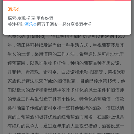
酒乐会
探索·发现·分享·更多好酒
关注登陆
酒乐会
同万千酒友一起分享美酒生活
莱根米勒酒庄是德国普法尔茨Pfalz古老的家族酒庄，位于海
恩费尔德 (Hainfeld) ，酒庄种植葡萄的历史可以追溯到 1538
年，酒庄将可持续发展当做一种生活方式，重视葡萄藤及其
生长的土壤，采用谨慎的工作方法，希望通过尽可能少地干
预葡萄园，以保护生物多样性，种植的葡萄品种有黑皮诺、
丹菲特、赤霞珠、雷司令、白皮诺和米勒-图高等，莱根米勒
家族也是普法尔茨Pfalz的酿酒世家，目前已传承第15代，他
们以极大的热情和奉献精神依托多样化的风土条件和酿酒师
的专业工作共生创造了具有个性化、特色化的葡萄酒，酒款
类型涵盖了传统的雷司令和一些其他独特的酒款，酒庄以清
爽的白葡萄酒和极其优雅的红葡萄酒而闻名，在国际上也具
有绝对的竞争力，通过近年来的大量投资措施，酒窖设施一