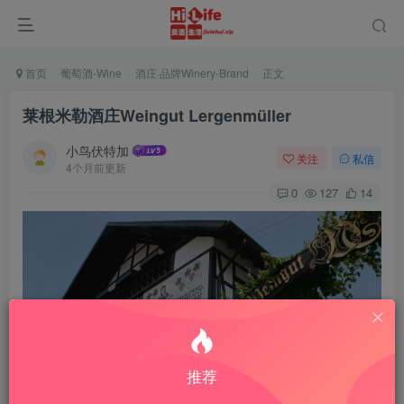
首页
葡萄酒-Wine
酒庄·品牌Winery-Brand
正文
莱根米勒酒庄Weingut Lergenmüller
小鸟伏特加
关注
私信
4个月前更新
0
127
14
推荐