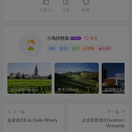
点赞
14
分享
收藏
小鸟伏特加
关注
0
24
1
238
2489
波尔多Bordeaux
摩泽尔Mosel
上一篇
下一篇
嘉露酒庄E.&J.Gallo Winery
达克霍恩酒庄Duckhorn
Vineyards