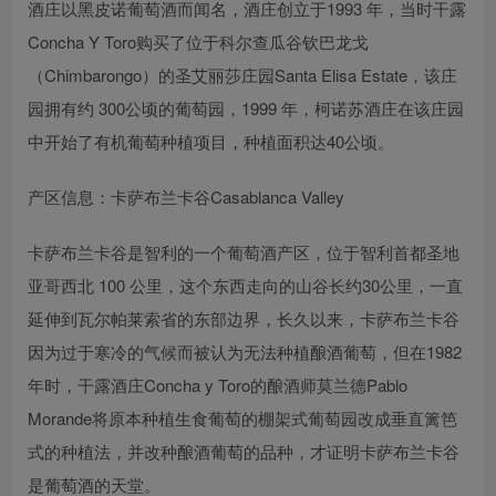
酒庄以黑皮诺葡萄酒而闻名，酒庄创立于1993 年，当时干露
Concha Y Toro购买了位于科尔查瓜谷钦巴龙戈
（Chimbarongo）的圣艾丽莎庄园Santa Elisa Estate，该庄
园拥有约 300公顷的葡萄园，1999 年，柯诺苏酒庄在该庄园
中开始了有机葡萄种植项目，种植面积达40公顷。
产区信息：卡萨布兰卡谷Casablanca Valley
卡萨布兰卡谷是智利的一个葡萄酒产区，位于智利首都圣地
亚哥西北 100 公里，这个东西走向的山谷长约30公里，一直
延伸到瓦尔帕莱索省的东部边界，长久以来，卡萨布兰卡谷
因为过于寒冷的气候而被认为无法种植酿酒葡萄，但在1982
年时，干露酒庄Concha y Toro的酿酒师莫兰德Pablo
Morande将原本种植生食葡萄的棚架式葡萄园改成垂直篱笆
式的种植法，并改种酿酒葡萄的品种，才证明卡萨布兰卡谷
是葡萄酒的天堂。