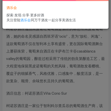
酒乐会
探索·发现·分享·更多好酒
关注登陆
酒乐会
同万千酒友一起分享美酒生活
柯诺苏酒庄逸品黑皮诺红葡萄酒是酒庄的标志性黑皮诺葡萄
酒，她的命名灵感源自西班牙语“ocio”，意为“放松、闲逸”，
这款葡萄酒不仅在智利本土享有盛誉，更在国际葡萄酒舞台
上屡获殊荣，葡萄来自酒庄在卡萨布兰卡谷casablanca
valley的葡萄园，酿造过程采用了传统的勃良第酿造工艺，最
大程度地保留黑皮诺葡萄的天然风味，葡萄酒散发着樱桃、
覆盆子的细腻香气，风格优雅，口感集中，酸度活泼，是一
款复杂、顺滑、余味悠长且持久的葡萄酒。
酒庄信息：柯诺苏酒庄Viña Cono Sur
柯诺苏酒庄是一家位于智利科尔查瓜谷的葡萄酒生产商，该