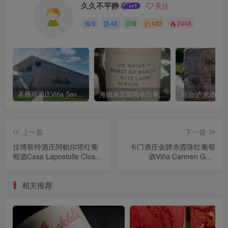
久久不平静
关注
0
40
0
433
2448
圣丽塔酒庄Viña Santa Rita
海德酒庄雷司令白葡萄酒Weingut Heid Gutswein Riesling trocken 2021
上一篇
下一篇
拉博斯特酒庄阿帕尔塔红葡
卡门酒庄金牌赤霞珠红葡萄
萄酒Casa Lapostolle Clos
酒Viña Carmen Gold
Apalta
Cabernet Sauvignon
相关推荐