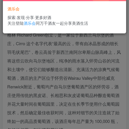
酒乐会
探索·发现·分享·更多好酒
关注登陆
酒乐会
同万千酒友一起分享美酒生活
卷云酒庄成立于2009年，由大卫·泰涅David Tyney和理查德·
格林 Richard Green创立，是一家位于新西兰马尔堡的酒
庄，Cirro 这个名字代表“最高的云，带有由冰晶形成的细长
羽毛状尾巴”，卷云高耸于新西兰南阿尔卑斯山脉高峰上，风
将这些云吹向马尔堡地区，纯净的雨水落入怀劳山谷的河流
和土壤中，使它们能够酿造出清新、充满活力的凉爽气候葡
萄酒，酒庄的主产区位于怀劳谷Wairau Valley中部伦威克
Renwick附近，葡萄均产自马尔堡葡萄酒产区的怀劳谷，酒
庄使用传统的黑皮诺、长相思和灰皮诺葡萄品种酿造葡萄酒
并花大量时间在葡萄园里，决定在生长季节使用什么葡萄园
技术，然后确定最佳收获时间，这种对细节的关注造就了始
终如一的高品质葡萄酒，该酒庄每年总产量为 100,000 瓶，