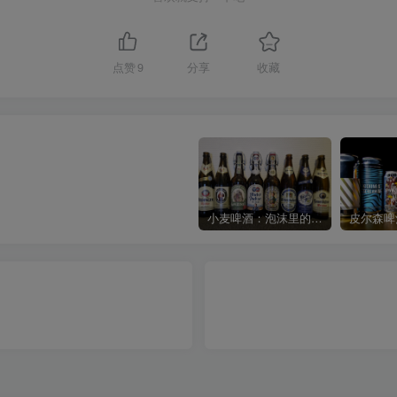
点赞
9
分享
收藏
小麦啤酒：泡沫里的麦田诗篇