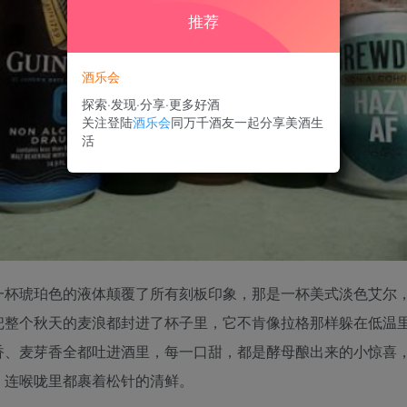
推荐
酒乐会
探索·发现·分享·更多好酒
关注登陆
酒乐会
同万千酒友一起分享美酒生
活
一杯琥珀色的液体颠覆了所有刻板印象，那是一杯美式淡色艾尔
把整个秋天的麦浪都封进了杯子里，它不肯像拉格那样躲在低温
香、麦芽香全都吐进酒里，每一口甜，都是酵母酿出来的小惊喜
，连喉咙里都裹着松针的清鲜。