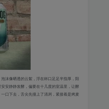
，泡沫像晒透的云絮，浮在杯口足足半指厚，阳
里安安静静发酵，偏要在十几度的室温里，让酵
，一口下去，舌尖先撞上了清冽，紧接着是烤麦