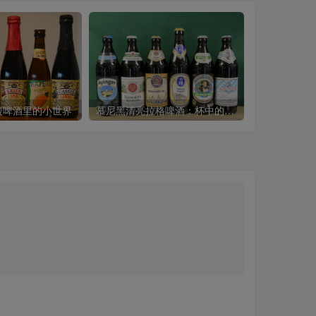
酸啤酒里的小世界
慕尼黑清亮拉格啤酒：杯中的慕尼黑阳光
波特啤酒：