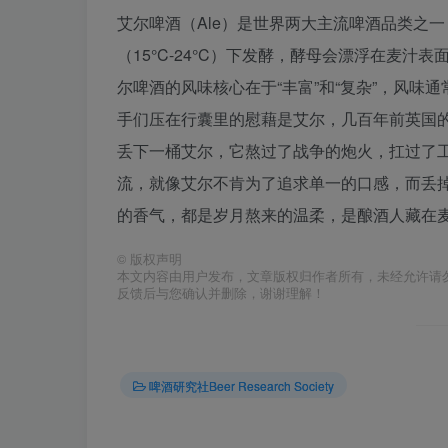
艾尔啤酒（Ale）是世界两大主流啤酒品类之
（15°C-24°C）下发酵，酵母会漂浮在
尔啤酒的风味核心在于“丰富”和“复杂”，风
手们压在行囊里的慰藉是艾尔，几百年前英国
丢下一桶艾尔，它熬过了战争的炮火，扛过了
流，就像艾尔不肯为了追求单一的口感，而丢
的香气，都是岁月熬来的温柔，是酿酒人藏在
©
版权声明
本文内容由用户发布，文章版权归作者所有，未经允许请
反馈后与您确认并删除，谢谢理解！
啤酒研究社Beer Research Society