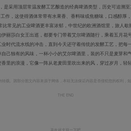
一，是采用‌顶层常温发酵‌工艺酿造的经典啤酒类型，历史可追溯
麦汁表面工作，这使得酒体常带有水果香、香料味或焦糖味，口感醇
味通常比常见的工业啤酒更丰富浓郁，中世纪的欧洲酒馆里，旅人
的伊丽莎白女王出巡，都要专门带着艾尔啤酒随行，乘着五月花
工业时代流水线的冲击，直到今天还守着传统的发酵工艺，把每
掉自己独有的风味，一杯小小的艾尔啤酒里，装的不只是麦芽和
麦香里的浪漫，它像一阵从老麦田里吹出来的风，穿过岁月，轻
勿转载。因部分图文内容来源于网络，本站无法保证内容是否侵犯您的权利，
THE END
喜欢就支持一下吧