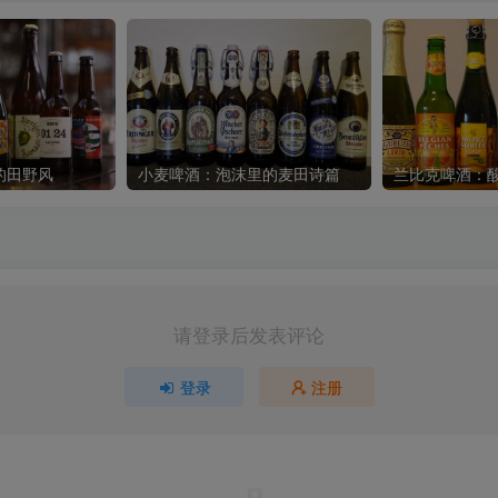
的田野风
小麦啤酒：泡沫里的麦田诗篇
兰比克啤酒：
请登录后发表评论
登录
注册