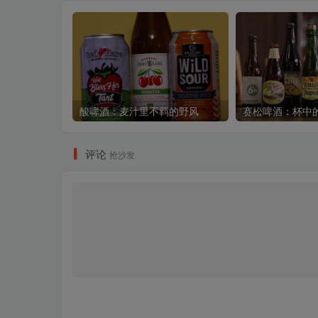
酸啤酒：麦汁里不羁的野风
赛松啤酒：杯中
评论
抢沙发