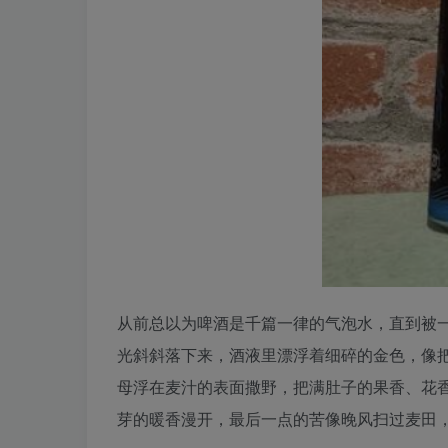
从前总以为啤酒是千篇一律的气泡水，直到被
光斜斜落下来，酒液里漂浮着细碎的金色，像
母浮在麦汁的表面撒野，把满肚子的果香、花
芽的暖香漫开，最后一点的苦像晚风扫过麦田