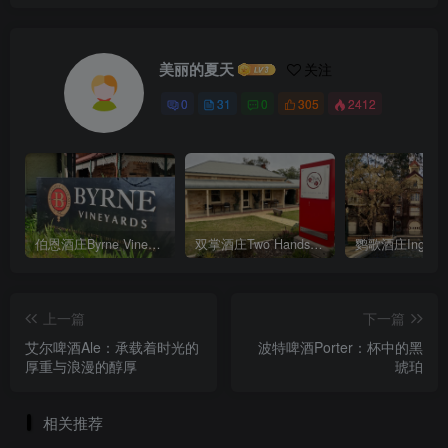
美丽的夏天
关注
0
31
0
305
2412
伯恩酒庄Byrne Vineyards
双掌酒庄Two Hands Wines
鹦歌酒庄Ingleno
上一篇
下一篇
艾尔啤酒Ale：承载着时光的
波特啤酒Porter：杯中的黑
厚重与浪漫的醇厚
琥珀
相关推荐