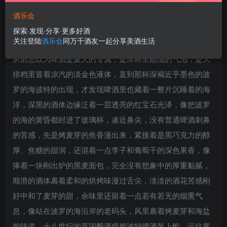
酒乐会
探索·发现·分享·更多好酒
关注登陆
酒乐会
同万千酒友一起分享美酒生活
从前总以为啤酒是夏天的专属，是冰杯里翻涌的气泡，是大
排档里冒着凉汽的淡金色液体，直到那杯深褐近乎墨色的波
罗的海波特的出现，才发现啤酒里也藏着一整片沉睡着的海
洋，深黑的酒体边缘泛着一层透亮的红宝石光泽，像把波罗
的海的黄昏都封进了玻璃杯，凑近鼻尖，没有普通啤酒刺鼻
的苦感，先是烤麦芽的焦香漫出来，紧接着是黑巧克力的醇
厚、焦糖的甜润，还混着一点李子和葡萄干的深色果香，像
捧着一块刚出炉的黑麦面包，完全没有想象中的厚重黏腻，
顺滑的酒体裹着柔和的烘烤味漫过舌尖，淡淡的酒花苦感刚
好中和了麦芽的甜，余味里还留着一点若有若无的烟熏气
息，像站在波罗的海沿岸的老码头，风里裹着烤麦芽和海盐
的味道，十八世纪的英国酿酒师把波特啤酒装上船，运往寒