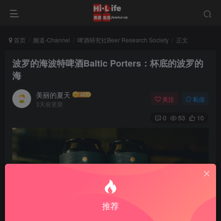
首页
频道-Channel
啤酒研究社Beer Research Society
正文
波罗的海波特啤酒Baltic Porters：杯底的波罗的
海
美丽的夏天
关注
私信
3天前更新
0
53
10
推荐