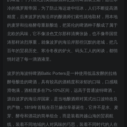
冷的俄罗斯帝国，为了防止海运途中结冰，人们不断提高酒
精度，后来波罗的海沿岸的酿酒师们索性就地取材，用本地
的麦芽和拉格酵母重新酿造，把英伦的啤酒种子酿成了属于
北欧的风味，它不像淡色艾尔那样清爽张扬，也不像帝国世
涛那样浓烈厚重，就像波罗的海沿岸那些沉默的老城，把几
百年的贸易历史、寒冷冬夜的炉火、码头工人的闲谈，都悄
悄封进了每一滴酒液里。
波罗的海波特啤酒Baltic Porters是一种使用低温发酵的拉格
酵母酿造的啤酒，具有较高的酒精度和浓郁的口味，口感顺
滑饱满，酒精度多在7%-10%区间，远高于普通波特啤酒，
源自波罗的海沿岸国家，是当地酿酒师对英式出口波特改良
的产物，1819年首瓶在芬兰赫尔辛基诞生，它并不是水、麦
芽、酵母和酒花的简单组合，而是装着跨越山海的贸易航
线，装着不同地域的人对风味的巧思，装着不同时代的人在