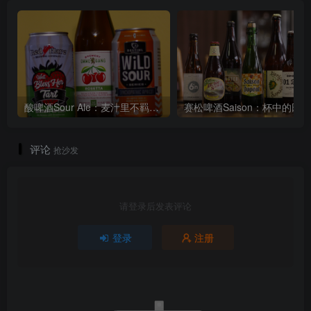
酸啤酒Sour Ale：麦汁里不羁的野风
赛松啤酒Saison：杯中的田
评论
抢沙发
请登录后发表评论
登录
注册