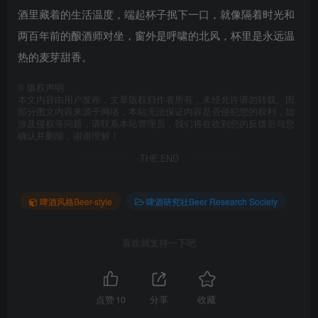
酒里藏着的生活温度，端起杯子抿下一口，就像隔着时光和
两百年前的酿酒师对坐，窗外是呼啸的北风，杯里是永远温
热的麦芽甜香。
©
版权声明
本文内容由用户发布，文章版权归作者所有，未经允许请勿转载。因
部分图文内容来源于网络，本站无法保证内容是否侵犯您的权利，如
涉及侵权等问题，请联系本站管理员，我们将在收到您的反馈后与您
确认并删除，谢谢理解！
THE END
啤酒风格Beer-style
啤酒研究社Beer Research Society
喜欢就支持一下吧
点赞
10
分享
收藏