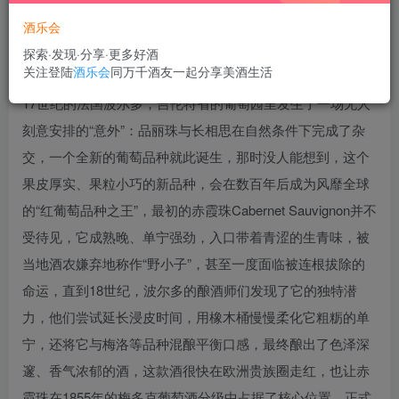
酒乐会
探索·发现·分享·更多好酒
关注登陆
酒乐会
同万千酒友一起分享美酒生活
17世纪的法国波尔多，吉伦特省的葡萄园里发生了一场无人
刻意安排的“意外”：品丽珠与长相思在自然条件下完成了杂
交，一个全新的葡萄品种就此诞生，那时没人能想到，这个
果皮厚实、果粒小巧的新品种，会在数百年后成为风靡全球
的“红葡萄品种之王”，最初的赤霞珠Cabernet Sauvignon并不
受待见，它成熟晚、单宁强劲，入口带着青涩的生青味，被
当地酒农嫌弃地称作“野小子”，甚至一度面临被连根拔除的
命运，直到18世纪，波尔多的酿酒师们发现了它的独特潜
力，他们尝试延长浸皮时间，用橡木桶慢慢柔化它粗粝的单
宁，还将它与梅洛等品种混酿平衡口感，最终酿出了色泽深
邃、香气浓郁的酒，这款酒很快在欧洲贵族圈走红，也让赤
霞珠在1855年的梅多克葡萄酒分级中占据了核心位置，正式