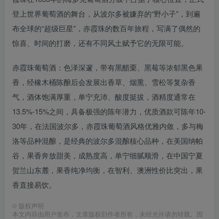
登上世界葡萄酒的舞台，从波尔多被嫌弃的“野小子”，到遍
布全球的“超级巨星”，赤霞珠的数百年旅程，写满了偶然的
惊喜、时间的打磨，还有不同风土赋予它的无限可能。
赤霞珠葡萄酒：色泽深邃，带有黑醋栗、黑莓等浓郁黑色果
香，经橡木桶陈酿后会发展出香草、烟熏、雪松等复杂香
气，酒体饱满厚重，单宁充沛、酸度挺拔，酒精度通常在
13.5%-15%之间，具备极强的陈年潜力，优质酒款可陈年10-
30年，在法国波尔多‌，赤霞珠葡萄酒风格优雅内敛，多与梅
洛等品种混酿，是经典的波尔多混酿核心品种，在美国纳帕
谷‌，果香奔放甜美，成熟度高，单宁细腻顺滑，在中国宁夏
贺兰山东麓‌，果香纯净均衡，在智利、澳洲性价比突出，果
香直接易饮。
©
版权声明
本文内容由用户发布，文章版权归作者所有，未经允许请勿转载。因