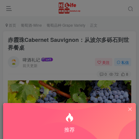
首页
葡萄酒-Wine
葡萄品种 Grape Variety
正文
赤霞珠Cabernet Sauvignon：从波尔多砾石到世
界餐桌
啤酒礼记
关注
私信
前天更新
0
72
8
推荐