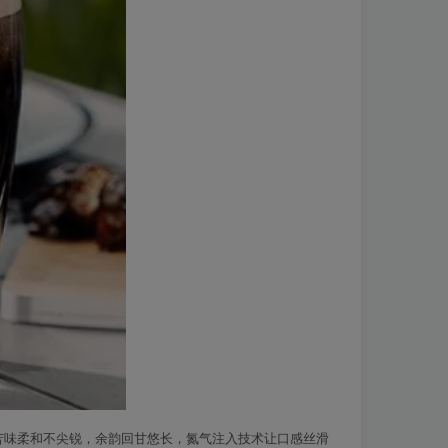
苦味柔和不尖锐，余韵回甘悠长，氮气注入技术让口感丝滑