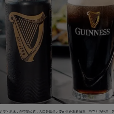
如奶盖的泡沫，自带仪式感，入口是烘焙大麦的焦香混着咖啡、巧克力的醇厚，