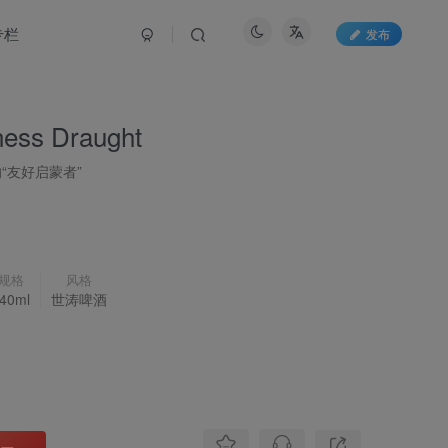
专栏
发布
s Draught‌
“友好启蒙者”
规格
风格
40ml
世涛啤酒