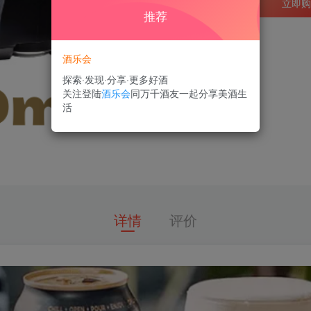
加入购物车
立即购
推荐
酒乐会
探索·发现·分享·更多好酒
关注登陆
酒乐会
同万千酒友一起分享美酒生
活
详情
评价