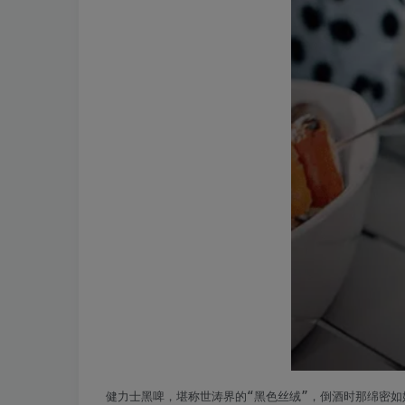
健力士黑啤，堪称世涛界的“黑色丝绒”，倒酒时那绵密