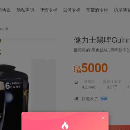
册协议
隐私声明
啤酒专栏
烈酒专栏
葡萄酒专栏
鸡尾酒
ght‌
健力士黑啤Guinnes
世涛界的“黑色丝绒”,黑啤新手的
5000
酒精度
原麦汁浓度
4.2%vol
9.9°P
4
快递发货
包邮
1