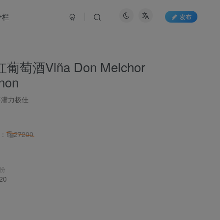
专栏
发布
酒Viña Don Melchor
non
年潜力极佳
：
27200
份
20