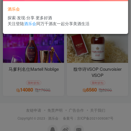
VSOP
CLUB
酒乐会
限时折扣
限时折扣
13760
15840
17200
19800
探索·发现·分享·更多好酒
关注登陆
酒乐会
同万千酒友一起分享美酒生活
马爹利名仕Martell Noblige
馥华诗VSOP Courvoisier
VSOP
限时折扣
限时折扣
14080
6560
17600
8200
友链申请
免责声明
广告合作
关于我们
Copyright © 2023 ·
酒乐会
·
备案号：京ICP备2021009387号