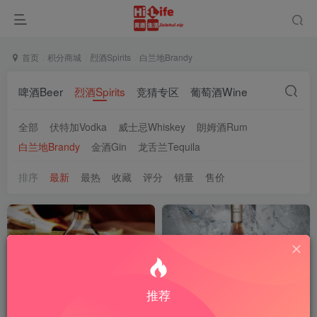
首页
积分商城
烈酒Spirits
白兰地Brandy
啤酒Beer
烈酒Spirits
竞猜专区
葡萄酒Wine
全部
伏特加Vodka
威士忌Whiskey
朗姆酒Rum
白兰地Brandy
金酒Gin
龙舌兰Tequila
排序
最新
最热
收藏
评分
销量
售价
推荐
轩尼诗VSOP‌ Hennessy
人头马CLUB Rémy Martin