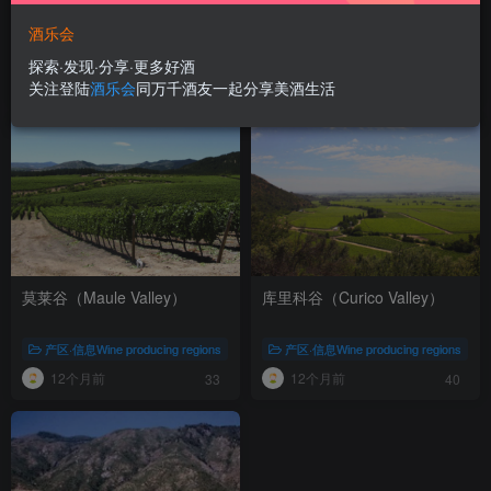
中央山谷Central Valley
兰佩谷（Rapel Valley）
酒乐会
产区·信息Wine producing regions
产区·信息Wine producing regions
探索·发现·分享·更多好酒
4个月前
12个月前
70
44
关注登陆
酒乐会
同万千酒友一起分享美酒生活
莫莱谷（Maule Valley）
库里科谷（Curico Valley）
产区·信息Wine producing regions
产区·信息Wine producing regions
12个月前
12个月前
33
40