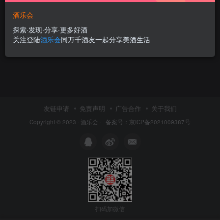
香奈儿集团Chanel
酒乐会
酒业集团Spirits&Wine group
探索·发现·分享·更多好酒
5个月前
178
关注登陆
酒乐会
同万千酒友一起分享美酒生活
友链申请
免责声明
广告合作
关于我们
Copyright © 2023 ·
酒乐会
·
备案号：京ICP备2021009387号
扫码加微信