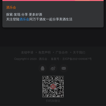
摩泽尔Mosel
酒乐会
产区·信息Wine producing regions
探索·发现·分享·更多好酒
9个月前
253
关注登陆
酒乐会
同万千酒友一起分享美酒生活
友链申请
免责声明
广告合作
关于我们
Copyright © 2023 ·
酒乐会
·
备案号：京ICP备2021009387号
扫码加微信