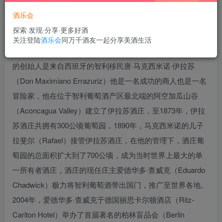
酒乐会
探索·发现·分享·更多好酒
伊拉苏酒庄（Vina Errazuriz）位于智利的阿空加瓜谷
关注登陆
酒乐会
同万千酒友一起分享美酒生活
（Aconcagua Valley）产区，历史可以追溯到1870年，酒庄
的创始人是来自西班牙的智利移民唐·马克西米诺·伊拉苏
（Don Maximiano Errazuriz）他是一名成功的商人也是一名
冒险家，他在位于智利葡萄酒产区最北端的阿空加瓜山谷
（Aconcagua Valley）建立了伊拉苏酒庄，至1873年，伊拉
苏酒庄共拥有300公顷葡萄园，1890年，马克西米诺的儿子
拉斐尔（Rafael）接管伊拉苏酒庄，在他的管理下，酒庄葡
萄园的总面积扩大到了700公顷，成为当时世界上最大的单
一所有者酒庄，酒庄的现任庄主爱德华多·查威克（Eduardo
Chadwick）极力将智利葡萄酒带出国门，推广至世界各地。
2004年，爱德华多·查威克于德国丽思卡尔顿酒店（Ritz-
Cariton Hotel）举办了首届著名的柏林盲品会（Berlin