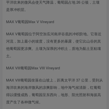
平洋吹来的微风会使天气降温，葡萄园占地 26 公顷，土壤
是厚冲积层。
MAX V葡萄园Max V Vineyard
MAX V葡萄园位于阿空加瓜河南岸谷底的冲积阶地。它靠近
河流，加上最小的坡度，没有更多的暴露，使它比山谷的其
他葡萄园更凉爽。土壤为深厚的冲积土，质地为黏土至粘壤
土。
MAX VIII葡萄园Max VIII Vineyard
MAX VIII葡萄园坐落在山坡上，距离太平洋 37 公里，受到从
海洋吹来的海岸微风的凉爽影响，地中海气候清新，红葡萄
得以缓慢成熟，葡萄园呈东西向，地形、阳光照射和海拔高
度产生了各种微气候。