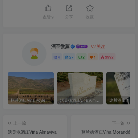
点赞
9
分享
收藏
酒至微薰
关注
4
27
2
1
3992
柯莱酒庄Viña Koyle
活灵魂酒庄Viña Almaviva
上一篇
下一篇
活灵魂酒庄Viña Almaviva
莫兰德酒庄Viña Morandé