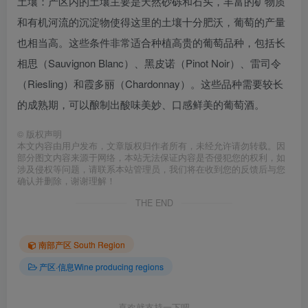
土壤：产区内的土壤主要是天然砂砾和石头，丰富的矿物质
和有机河流的沉淀物使得这里的土壤十分肥沃，葡萄的产量
也相当高。这些条件非常适合种植高贵的葡萄品种，包括长
相思（Sauvignon Blanc）、黑皮诺（Pinot Noir）、雷司令
（Riesling）和霞多丽（Chardonnay）。这些品种需要较长
的成熟期，可以酿制出酸味美妙、口感鲜美的葡萄酒。
©
版权声明
本文内容由用户发布，文章版权归作者所有，未经允许请勿转载。因
部分图文内容来源于网络，本站无法保证内容是否侵犯您的权利，如
涉及侵权等问题，请联系本站管理员，我们将在收到您的反馈后与您
确认并删除，谢谢理解！
THE END
南部产区 South Region
产区·信息Wine producing regions
喜欢就支持一下吧