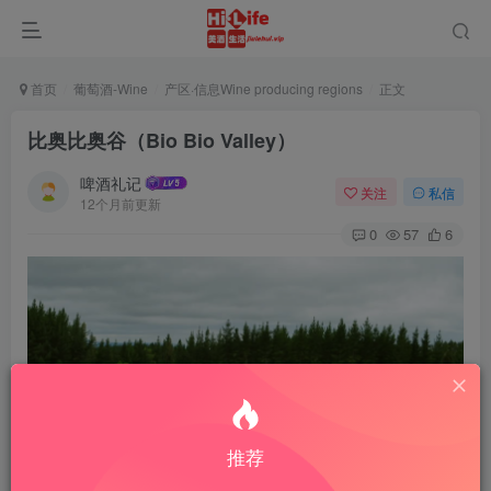
首页
葡萄酒-Wine
产区·信息Wine producing regions
正文
比奥比奥谷（Bio Bio Valley）
啤酒礼记
关注
私信
12个月前更新
0
57
6
推荐