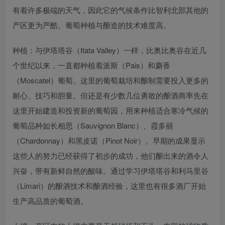
有着许多极端的天气，因此它的气候条件比智利北部其他的
产区更为严酷。葡萄种植与酿造的技术难度高。
种植：与伊塔塔谷（Itata Valley）一样，比奥比奥谷在近几
个世纪以来，一直都种植着派斯（Pais）和麝香
（Moscatel）葡萄。这里的葡萄栽培和酿制需要投入更多的
耐心、技巧和胆量。但还是有少数几位勇敢的酿酒商率先在
这里开始建造和投资新的葡萄园，用来种植适合寒冷气候的
葡萄品种如长相思（Sauvignon Blanc）、霞多丽
（Chardonnay）和黑皮诺（Pinot Noir）。早期的成果显示
这些人的努力已经获得了初步的成功，他们酿出来的酒令人
兴奋，带有新鲜自然的酸味。通过学习伊塔塔谷和利马里谷
（Limari）的酿酒技术和酿酒经验，这里也有很多酒厂开始
生产高品质的葡萄酒。