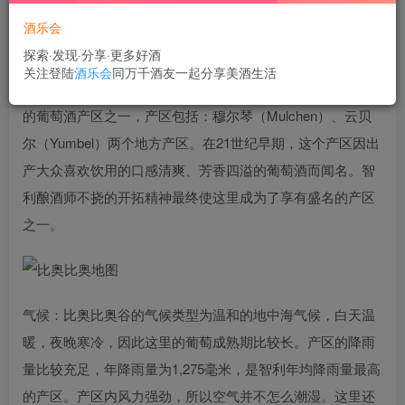
酒乐会
探索·发现·分享·更多好酒
比奥比奥谷（Bio Bio Valley）位于智利首都圣地亚哥
关注登陆
酒乐会
同万千酒友一起分享美酒生活
（Santiago）以南500公里（约310英里）处。是智利最南部
的葡萄酒产区之一，产区包括：穆尔琴（Mulchen）、云贝
尔（Yumbel）两个地方产区。在21世纪早期，这个产区因出
产大众喜欢饮用的口感清爽、芳香四溢的葡萄酒而闻名。智
利酿酒师不挠的开拓精神最终使这里成为了享有盛名的产区
之一。
气候：比奥比奥谷的气候类型为温和的地中海气候，白天温
暖，夜晚寒冷，因此这里的葡萄成熟期比较长。产区的降雨
量比较充足，年降雨量为1,275毫米，是智利年均降雨量最高
的产区。产区内风力强劲，所以空气并不怎么潮湿。这里还