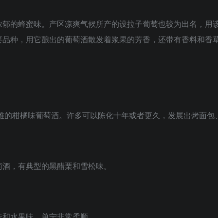
浓郁的蜂蜜味。产区凉爽气候所产的设拉子葡萄也较为出名，用
要品种，用它酿出的葡萄酒散发着浆果的芳香，还带有香料和香
优雅的柑橘味葡萄酒。许多可以陈化十年或者更久，发展出烤面包
萄酒，有典型的黑醋栗和雪松味。
味和水果味，单宁非常柔顺。