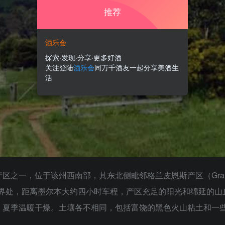
推荐
酒乐会
探索·发现·分享·更多好酒
关注登陆
酒乐会
同万千酒友一起分享美酒生
活
之一，位于该州西南部，其东北侧毗邻格兰皮恩斯产区（Grampia
的边界处，距离墨尔本大约四小时车程，产区充足的阳光和绵延的
夏季温暖干燥。土壤各不相同，包括富饶的黑色火山粘土和一些