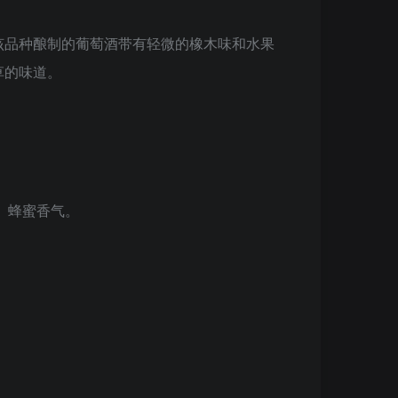
该品种酿制的葡萄酒带有轻微的橡木味和水果
草的味道。
、蜂蜜香气。