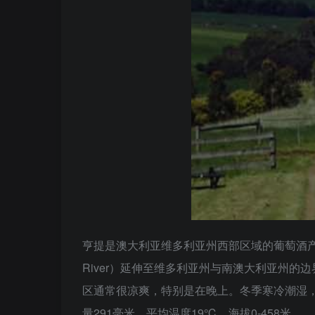
亨提是澳大利亚维多利亚州西部区域的葡萄酒产区
River）延伸至维多利亚州与南澳大利亚州
区通常很凉爽，特别是在晚上。冬季寒冷潮湿，
量291毫米，平均温度19℃，海拔0-458米。