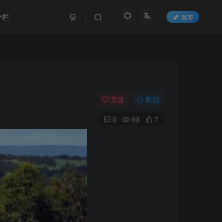
专栏
发布
关注
私信
0
69
7