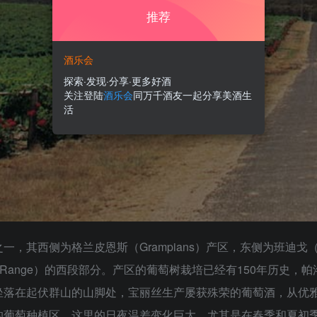
推荐
酒乐会
探索·发现·分享·更多好酒
关注登陆
酒乐会
同万千酒友一起分享美酒生
活
，其西侧为格兰皮恩斯（Grampians）产区，东侧为班迪戈（
ing Range）的西段部分。产区的葡萄树栽培已经有150年历史
坐落在起伏群山的山脚处，宝丽丝生产屡获殊荣的葡萄酒，从优
的葡萄种植区。这里的日夜温差变化巨大，尤其是在春季和夏初