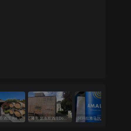
亚历山大谷酒庄 Alexander Valley Vineyards
雅克·瑟洛斯酒庄Domaine Jacques Selosse
阿玛拉雅马尔贝克红葡萄酒Amalaya Malbec 2020
山伯