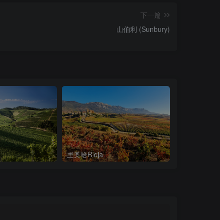
下一篇
山伯利 (Sunbury)
里奥哈Rioja
纳帕谷Napa V