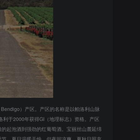
Bendigo）产区。产区的名称是以帕洛利山脉
，帕洛利于2000年获得GI（地理标志）资格。产区
雅的起泡酒到强劲的红葡萄酒。宝丽丝山麓延绵
季节。夏日温暖干燥，但夜间凉爽，夏秋日照充