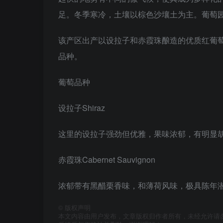
足。冬季寒冷，土壤以棕色沙壤土为主。葡萄园面积4
该产区出产以设拉子和赤霞珠酿造的优质红葡
品种。
葡萄品种
设拉子Shiraz
这里的设拉子强劲但优雅，果味浓郁，有明显
赤霞珠Cabernet Sauvignon
浓郁带有黑醋栗香味，和薄荷风味，极具陈年
©
版权声明
本文内容由用户发布，文章版权归作者所有，未经允许请