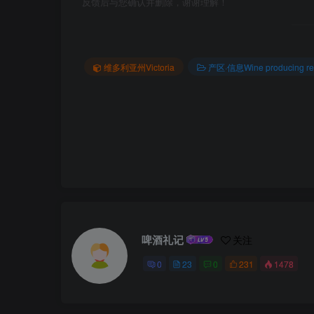
反馈后与您确认并删除，谢谢理解！
维多利亚州Victoria
产区·信息Wine producing re
啤酒礼记
关注
0
23
0
231
1478