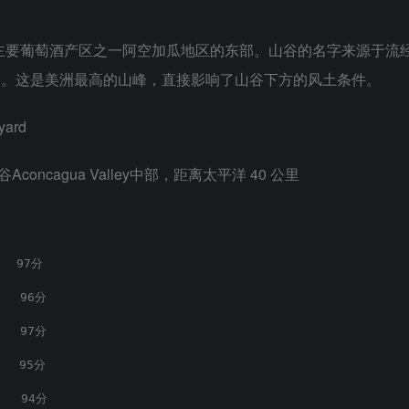
于智利四大主要葡萄酒产区之一阿空加瓜地区的东部。山谷的名字来源
瓜山而得名。这是美洲最高的山峰，直接影响了山谷下方的风土条件。
ard
ncagua Valley中部，距离太平洋 40 公里
   97分
   96分
   97分
   95分
   94分