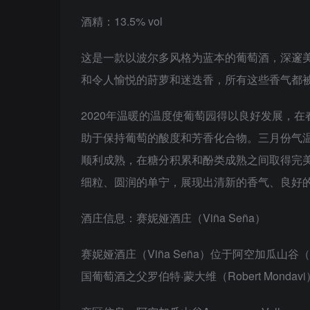
酒精：13.5% vol
这是一款以波尔多风格为蓝本的葡萄酒，深邃
和令人愉悦的莳萝和迷迭香，所有这些香气都
2020年温暖的温度使葡萄园得以良好发展，
助于保持葡萄的酸度和芳香化合物。三月份气
顺利成熟，在糖分积累和酚类成熟之间取得完
细粒、圆润的单宁，展现出清新的香气、良好
酒庄信息：赛妮娅酒庄（Viña Seña）
赛妮娅酒庄（Viña Seña）位于阿空加瓜山谷（Acon
国葡萄酒之父罗伯特·蒙大维（Robert Monda