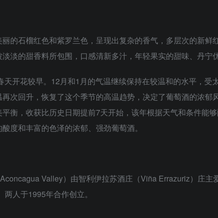
美丽的石榴红色和紫罗兰色，呈现出复杂的香气，多层次的新鲜
被淡淡的甜香料所包围，口感清新多汁，年轻果实的甜味、丹宁
在春天开花较早。12月和1月的气温继续保持在较温和的水平，
温再次回升，恢复了这个季节的高温趋势，决定了葡萄酒的浓郁
美平衡，收获比历史日期提前7天开始，该年根据天气和条件能
的酸度和丰富的色泽的浓郁、强劲葡萄酒。
cagua Valley）由智利伊拉苏酒庄（Viña Errazuriz）庄主
vi）两人于1995年合作创立。