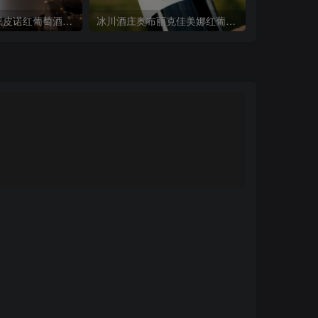
冰川酒庄赫鲁黑皮诺红葡萄酒Ventisquero Heru Pinot Noir 2018
冰川酒庄奥布丽克佳美娜红葡萄酒Ventisquero Obliqua Carmenere 2017