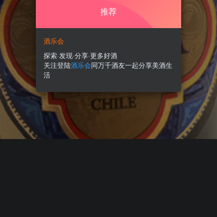
推荐
酒乐会
探索·发现·分享·更多好酒
关注登陆
酒乐会
同万千酒友一起分享美酒生
活