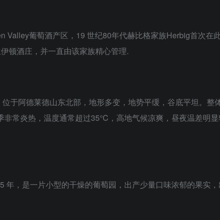
Valley葡萄酒产区，19 世纪80年代赫比格家族Herbig
格兰伊顿酒庄，并一直由该家族精心管理.
，位于阿德莱德山东北部，地形多变，地势平缓，谷底平坦。整
季非常炎热，温度通常超过35°C，高地气候凉爽，昼夜温差明
65 年，是一片小型的干燥的葡萄园，出产少量口味浓郁的果实