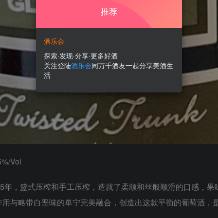
推荐
酒乐会
探索·发现·分享·更多好酒
关注登陆
酒乐会
同万千酒友一起分享美酒生
活
/Vol
65年，篮式压榨和手工压榨，造就了柔顺和丝般顺滑的口感，
作用与略带白垩味的单宁完美融合，创造出这款平衡的葡萄酒，