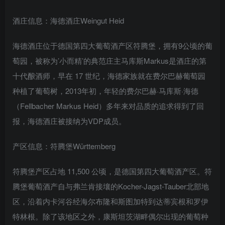
酒庄信息：海德酒庄Weingut Heid
海德酒庄位于德国第四大葡萄酒产区符腾堡，拥有9公顷的葡
萄园，被称为’小而精’的典范庄主马库斯Markus是酒庄的第
十代酿酒师，早在 17 世纪，海德家族就在费尔巴赫葡萄园
种植了葡萄树，2013年初，年轻的费尔巴赫·马库斯·海德
（Fellbacher Markus Heid）多年来对品质的追求得到了回
报，海德酒庄被接纳为VDP成员。
产区信息：符腾堡Württemberg
符腾堡产区占地 11,500 公顷，是德国第四大葡萄酒产区。符
腾堡葡萄酒产自与弗兰肯接壤的Kocher-Jagst-Tauber北部地
区，沿着内卡河谷经海尔布隆和斯图加特到达蒂宾根和罗伊
特林根。除了该地区之外，康斯坦茨湖畔偶尔出现的葡萄种