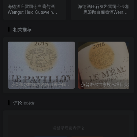
海德酒庄雷司令白葡萄酒
海德酒庄石灰岩雷司令长相
Weingut Heid Gutswein
思混酿白葡萄酒Weingut
Riesling trocken 2021
Heid Steinmergel Riesling
Sauvignon Blanc trocken
相关推荐
2021
莎普蒂尔世家埃米塔日香亭园红葡萄酒M. Chapoutier Hermitage Le Pavillon2015
莎普蒂
评论
抢沙发
请登录后发表评论