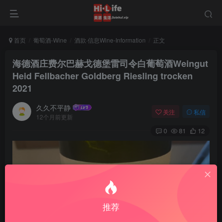
首页
葡萄酒-Wine
酒款·信息Wine-Information
正文
海德酒庄费尔巴赫戈德堡雷司令白葡萄酒Weingut
Heid Fellbacher Goldberg Riesling trocken
2021
久久不平静
关注
私信
12个月前更新
0
81
12
推荐