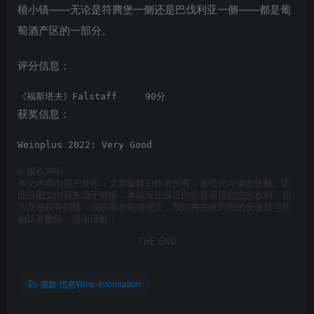
植小镇——无论是符腾堡一侧还是巴伐利亚一侧——都是葡
萄酒产区的一部分。
评分信息：
《福斯塔夫》Falstaff     90分
获奖信息：
Weinplus 2022: Very Good
©
版权声明
本文内容由用户发布，文章版权归作者所有，未经允许请勿转载。因
部分图文内容来源于网络，本站无法保证内容是否侵犯您的权利，如
涉及侵权等问题，请联系本站管理员，我们将在收到您的反馈后与您
确认并删除，谢谢理解！
THE END
酒款·信息Wine-Information