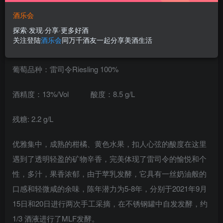
酒乐会
探索·发现·分享·更多好酒
关注登陆
酒乐会
同万千酒友一起分享美酒生活
葡萄品种：雷司令Riesling 100%
酒精度：13%/Vol 酸度：8.5 g/L
残糖: 2.2 g/L
优雅集中，成熟的柑橘、黄色水果，扣人心弦的酸度在这里
遇到了透明轻盈的矿物辛香，完美体现了雷司令的愉悦和个
性，多汁，果香浓郁，由于苹乳发酵，它具有一丝奶油般的
口感和轻微咸的余味，陈年潜力为5-8年，分别于2021年9月
15日和20日进行两次手工采摘，在不锈钢罐中自发发酵，约
1/3 酒液进行了MLF发酵。