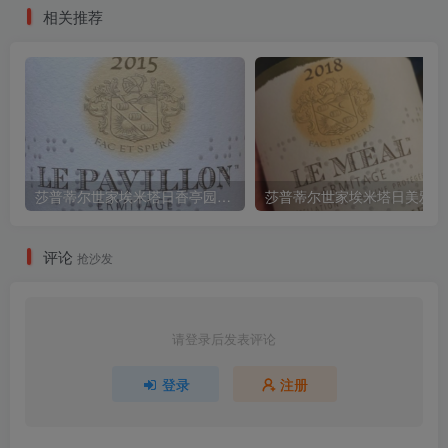
相关推荐
莎普蒂尔世家埃米塔日香亭园红葡萄酒M. Chapoutier Hermitage Le Pavillon2015
莎普蒂
评论
抢沙发
请登录后发表评论
登录
注册