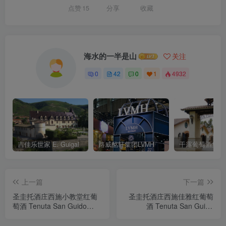
点赞
15
分享
收藏
海水的一半是山
关注
0
42
0
1
4932
吉佳乐世家 E. Guigal
路威酩轩集团LVMH
上一篇
下一篇
圣圭托酒庄西施小教堂红葡
圣圭托酒庄西施佳雅红葡萄
萄酒 Tenuta San Guido
酒 Tenuta San Guido
Guidalberto Toscana IGT
Bolgheri Sassicaia DOC
2022
2021