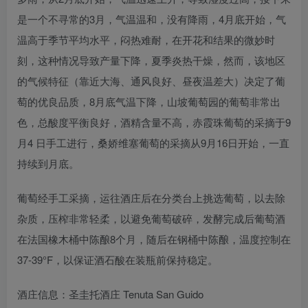
是一个不寻常的3月，气温温和，没有降雨，4月底开始，气
温高于季节平均水平，闷热难耐，在开花和结果的微妙时
刻，这种情况导致产量下降，夏季炎热干燥，然而，该地区
的气候特征（靠近大海、通风良好、昼夜温差大）决定了葡
萄的优良品质，8月底气温下降，山坡葡萄园的葡萄非常出
色，总酸度平衡良好，酒精含量不高，赤霞珠葡萄的采摘于9
月4 日手工进行，桑娇维塞葡萄的采摘从9月16日开始，一直
持续到月底。
葡萄经手工采摘，运往酒庄后在分类台上挑选葡萄，以去除
杂质，压榨非常轻柔，以避免葡萄破碎，发酵完成后葡萄酒
在法国橡木桶中陈酿8个月，随后在钢桶中陈酿，温度控制在
37-39°F，以保证酒石酸在装瓶前保持稳定。
酒庄信息：圣圭托酒庄 Tenuta San Guido