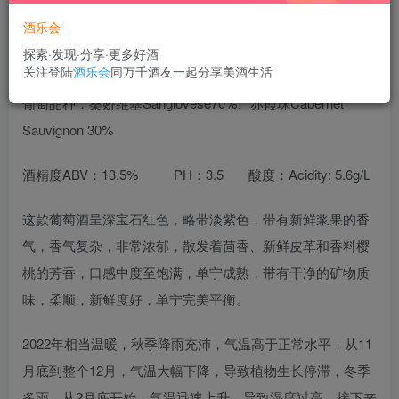
酒乐会
探索·发现·分享·更多好酒
关注登陆
酒乐会
同万千酒友一起分享美酒生活
葡萄品种：桑娇维塞Sangiovese70%、赤霞珠Cabernet
Sauvignon 30%
酒精度ABV：13.5% PH：3.5 酸度：Acidity: 5.6g/L
这款葡萄酒呈深宝石红色，略带淡紫色，带有新鲜浆果的香
气，香气复杂，非常浓郁，散发着茴香、新鲜皮革和香料樱
桃的芳香，口感中度至饱满，单宁成熟，带有干净的矿物质
味，柔顺，新鲜度好，单宁完美平衡。
2022年相当温暖，秋季降雨充沛，气温高于正常水平，从11
月底到整个12月，气温大幅下降，导致植物生长停滞，冬季
多雨，从2月底开始，气温迅速上升，导致湿度过高，接下来