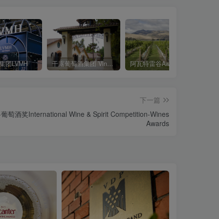
集团LVMH
干露葡萄酒集团 Vina Concha y Toro SA
阿瓦特雷谷Awatere Valley
下一篇
ternational Wine & Spirit Competition-Wines
Awards