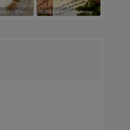
2021醇鉴世界葡萄酒大赛Decanter World Wine Awards
德国顶级葡萄酒庄协会Verband Deutscher Prädikatsweingüter eV