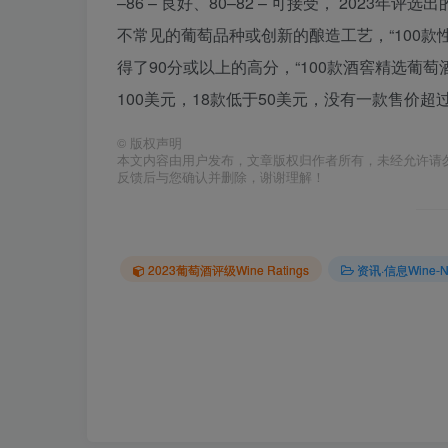
–86 – 良好、80–82 – 可接受， 20
不常见的葡萄品种或创新的酿造工艺，“100
得了90分或以上的高分，“100款酒窖精选葡萄酒To
100美元，18款低于50美元，没有一款售价超过
©
版权声明
本文内容由用户发布，文章版权归作者所有，未经允许请
反馈后与您确认并删除，谢谢理解！
2023葡萄酒评级Wine Ratings
资讯·信息Wine-New