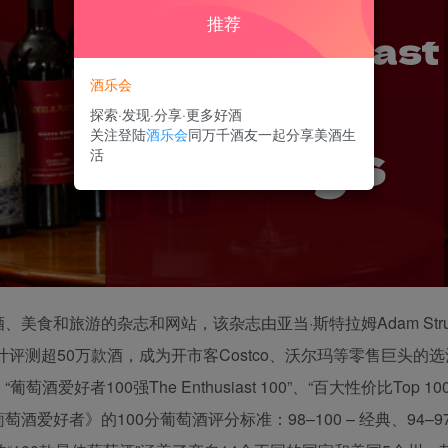
推荐
酒乐会
探索·发现·分享·更多好酒
关注登陆
酒乐会
同万千酒友一起分享美酒生
活
美食和旅游的杂志和网站，该杂志由亚当·斯特拉姆Adam Str
计评测超50万款酒，成为开市客Costco、沃尔玛等零售巨头
00强The Enthusiast 100”、“百大性价比Top 100 Best
酒爱好者》的100分葡萄酒评分标准：98–100 – 经典、94–97 – 