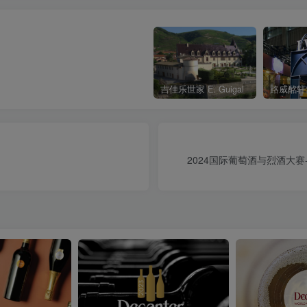
吉佳乐世家 E. Guigal
路威酩轩
2024国际葡萄酒与烈酒大赛-葡萄酒奖In