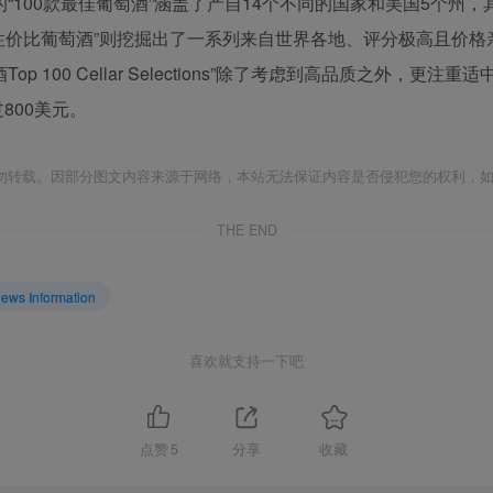
23年评选出的“100款最佳葡萄酒”涵盖了产自14个不同的国家和美国
款性价比葡萄酒”则挖掘出了一系列来自世界各地、评分极高且价格
p 100 Cellar Selections”除了考虑到高品质之外，更
800美元。
勿转载。因部分图文内容来源于网络，本站无法保证内容是否侵犯您的权利，
THE END
s Information
喜欢就支持一下吧
点赞
5
分享
收藏