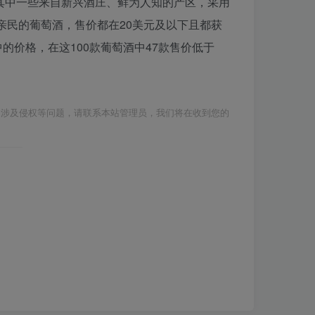
5个州，其中一些来自新兴酒庄、鲜为人知的产区，采用
亲民的葡萄酒，售价都在20美元及以下且都获
注重适中的价格，在这100款葡萄酒中47款售价低于
如涉及侵权等问题，请联系本站管理员，我们将在收到您的