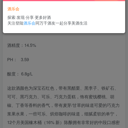
酒乐会
探索·发现·分享·更多好酒
关注登陆
酒乐会
同万千酒友一起分享美酒生活
葡萄品种：西拉Shiraz100%
酒精度：14.5%
PH： 3.59
酸度： 6.8g/L
这款酒颜色为深宝石红色，带有黑醋栗、黑李子、铁矿石、
可可、黑巧克力、可乐、巧克力蛋糕，饰有蜜饯樱桃、胡
椒、丁香等香料的香气，带有麦芽/甘草的味道可爱的巧克力
浆果水果，一些可乐、烘焙咖啡的味道，细腻柔软的单宁，
12个月美国橡木桶（16% 新）陈酿拥有非常好的中段口感密