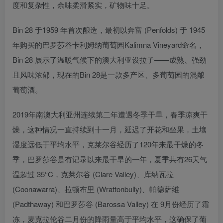
度和复杂性，余味柔滑紧实，矿物味十足。
Bin 28 于1959 年首次酿造，最初以奔富 (Penfolds) 于 1945
年购买的巴罗莎谷卡利姆纳葡萄园Kalimna Vineyard命名，
Bin 28 展示了温暖气候下的澳大利亚设拉子——成熟、强劲
且风味浓郁，现在的Bin 28是一款多产区、多葡萄园的混酿
葡萄酒。
2019年南澳大利亚州连续第二年遭遇冬季干旱，春季凉爽干
燥，这种情况一直持续到十一月，延迟了开花和坐果，土壤
湿度远低于平均水平，克莱尔谷经历了120年来最干燥的冬
季，巴罗莎谷是有记录以来最干旱的一年，夏季共有26天气
温超过 35°C，克莱尔谷 (Clare Valley)、库纳瓦拉
(Coonawarra)、拉顿布里 (Wrattonbully)、帕德萨维
(Padthaway) 和巴罗莎谷 (Barossa Valley) 在 9月份经历了霜
冻，麦克拉伦谷二月份的降雨量高于平均水平，这确保了葡