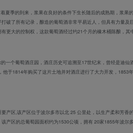
，随着夏季的到来，浆果在良好的条件下生长随后的成熟期，浆果
平打破了所有记录，酿造的葡萄酒非常平易近人，但具有力量及
有更大的控制权，这款葡萄酒经过约21个月的橡木桶陈酿，其中
ux的一个葡萄酒庄园，酒庄历史可追溯至17世纪末，曾经是迪仙酒庄Ch
的名字命名，他于1814年购买了这片土地并对酒庄进行了大力开发，185
要产区,该产区位于波尔多市以北 25 公里处，以生产柔和芳
产区的总葡萄园面积约为1530公顷，拥有 20家1855年波尔