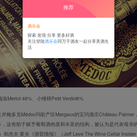
推荐
酒乐会
探索·发现·分享·更多好酒
关注登陆
酒乐会
同万千酒友一起分享美酒生
活
Merlot 46%、小维铎Petit Verdot6%
克Médoc玛歌产区Margaux的宝玛酒庄Château Pal
多，这有助于赋予葡萄酒肉质和丰富的结构，被认为是代表母亲
杰夫·莱夫《酒窖情报》（Jeff Leve The Wine Cellar Insi