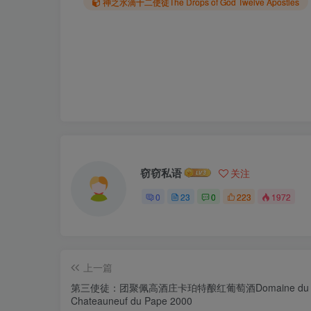
神之水滴十二使徒The Drops of God Twelve Apostles
窃窃私语
关注
0
23
0
223
1972
上一篇
第三使徒：团聚佩高酒庄卡珀特酿红葡萄酒Domaine du Pega
Chateauneuf du Pape 2000