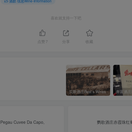
酒款·信息Wine-Information
喜欢就支持一下吧
点赞
7
分享
收藏
贝斯酒庄Best’s Wines
u Cuvee Da Capo,
鹦歌酒庄赤霞珠红葡萄酒Ing