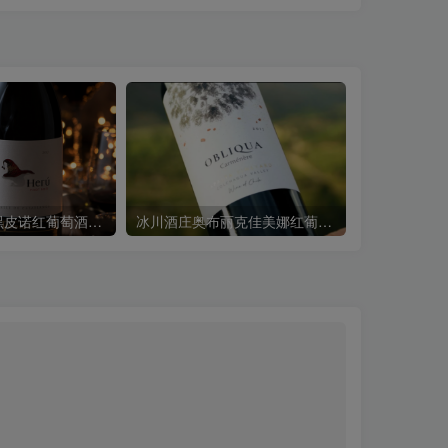
冰川酒庄赫鲁黑皮诺红葡萄酒Ventisquero Heru Pinot Noir 2018
冰川酒庄奥布丽克佳美娜红葡萄酒Ventisquero Obliqua Carmenere 2017