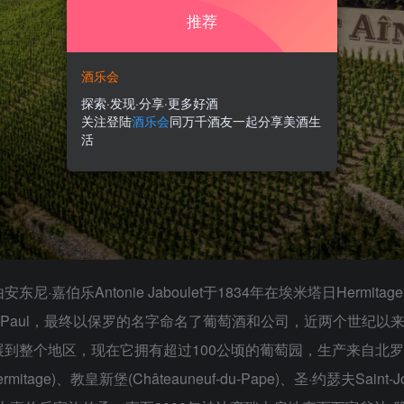
推荐
酒乐会
探索·发现·分享·更多好酒
关注登陆
酒乐会
同万千酒友一起分享美酒生
活
嘉伯乐Antonie Jaboulet于1834年在埃米塔日Herm
保罗Paul，最终以保罗的名字命名了葡萄酒和公司，近两个世纪
到整个地区，现在它拥有超过100公顷的葡萄园，生产来自北
ermitage)、教皇新堡(Châteauneuf-du-Pape)、圣·约瑟夫Sain