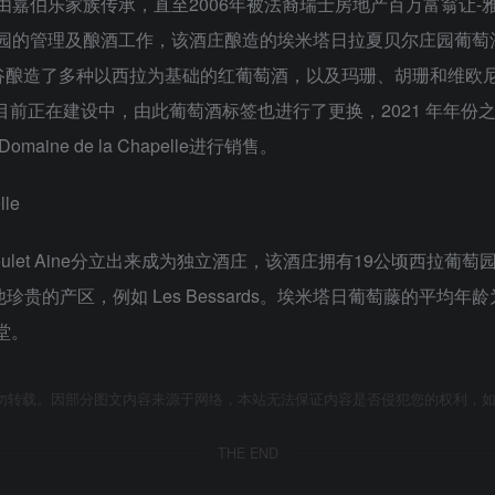
酒庄一直由嘉伯乐家族传承，直至2006年被法裔瑞士房地产百万富翁让-雅克·弗
管了庄园的管理及酿酒工作，该酒庄酿造的埃米塔日拉夏贝尔庄园葡萄酒 (Herm
谷酿造了多种以西拉为基础的红葡萄酒，以及玛珊、胡珊和维欧
在建设中，由此葡萄酒标签也进行了更换，2021 年年份之前的葡萄酒还以
aine de la Chapelle进行销售。
le
aboulet Aine分立出来成为独立酒庄，该酒庄拥有19公顷西
他珍贵的产区，例如 Les Bessards。埃米塔日葡萄藤的平均年
堂。
勿转载。因部分图文内容来源于网络，本站无法保证内容是否侵犯您的权利，
THE END