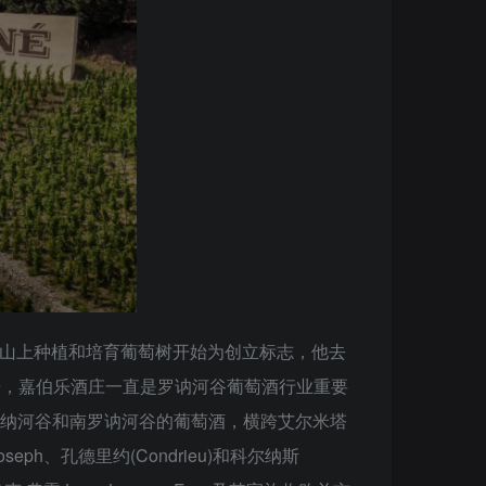
itage山上种植和培育葡萄树开始为创立标志，他去
以来，嘉伯乐酒庄一直是罗讷河谷葡萄酒行业重要
罗纳河谷和南罗讷河谷的葡萄酒，横跨艾尔米塔
t-Joseph、孔德里约(Condrieu)和科尔纳斯