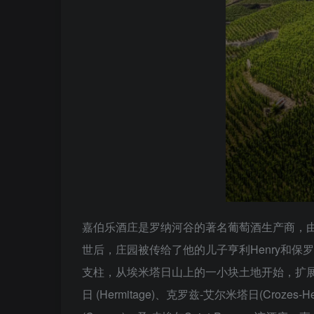
嘉伯乐酒庄是罗纳河谷的著名葡萄酒生产商，由安东尼·
世后，庄园被传给了他的儿子亨利Henry和
支柱，从埃米塔日山上的一小块土地开始，扩展
日 (Hermitage)、克罗兹-艾尔米塔日(Crozes-H