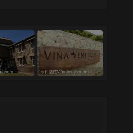
gberg
冰川酒庄Viña Ventisquero