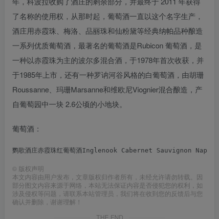
年，科波拉收购了酒庄的剩余部分，并最终于 2011 年获得
了名称的使用权，从那时起，葡萄酒一直以这个名字生产，
酒庄用赤霞珠、梅洛、品丽珠和仙粉黛等经典纳帕品种酿造
一系列优质葡萄酒，最著名的葡萄酒是Rubicon 葡萄酒，是
一种以赤霞珠为主的波尔多混合酒，于1978年首次收获，并
于1985年上市，还有一种罗讷河谷风格的白葡萄酒，由胡珊
Roussanne、玛珊Marsanne和维欧尼Viognier混合酿造，产
自葡萄园中一块 2.6公顷的小地块。
葡萄酒：
鹦歌酒庄赤霞珠红葡萄酒Inglenook Cabernet Sauvignon Napa Va
©
版权声明
本文内容由用户发布，文章版权归作者所有，未经允许请勿转载。因
部分图文内容来源于网络，本站无法保证内容是否侵犯您的权利，如
涉及侵权等问题，请联系本站管理员，我们将在收到您的反馈后与您
确认并删除，谢谢理解！
THE END