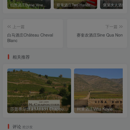
伯恩酒庄Byrne Vineyards
双掌酒庄Two Hands Wines
上一篇
下一篇
白马酒庄Château Cheval
赛奎农酒庄Sine Qua Non
Blanc
相关推荐
莎普蒂尔世家Maison Chapoutier
柯莱酒庄Viña Koyle
评论
抢沙发