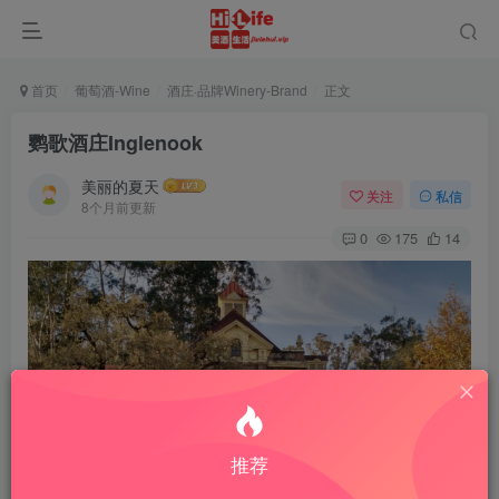
首页
葡萄酒-Wine
酒庄·品牌Winery-Brand
正文
鹦歌酒庄Inglenook
美丽的夏天
关注
私信
8个月前更新
0
175
14
推荐