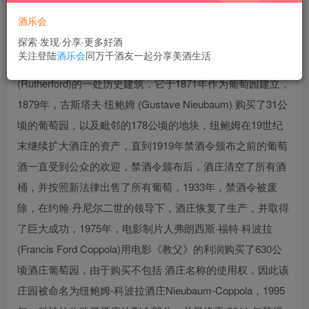
酒乐会
探索·发现·分享·更多好酒
关注登陆
酒乐会
同万千酒友一起分享美酒生活
鹦歌酒庄是加利福尼亚州California纳帕谷Napa Valley卢瑟福
(Rutherford)的一处历史建筑，它于1871年作为葡萄园建立，
1879年，古斯塔夫·纽鲍姆 (Gustave Nieubaum) 购买了31公
顷的葡萄园，以及毗邻的178公顷的地块，纽鲍姆在19世纪
末继续扩大酒庄的资产，直到1919年禁酒令颁布之前的葡萄
酒一直受到公众的欢迎，禁酒令颁布后，酒庄清空了所有酒
桶，并按照新法律出售了所有葡萄，1933年，禁酒令被废
除，在约翰·丹尼尔二世的领导下，酒庄恢复了生产，并取得
了巨大成功，1975年，电影制片人弗朗西斯·福特·科波拉
(Francis Ford Coppola)用电影《教父》的利润购买了630公
顷酒庄葡萄园，由于购买不包括 酒庄名称的使用权，因此该
庄园被命名为纽鲍姆-科波拉酒庄Nieubaum-Coppola，1995