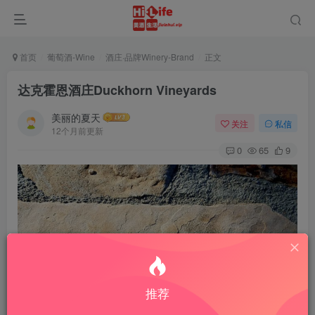
首页
葡萄酒-Wine
酒庄·品牌Winery-Brand
正文
达克霍恩酒庄Duckhorn Vineyards
美丽的夏天
关注
私信
12个月前更新
0
65
9
推荐