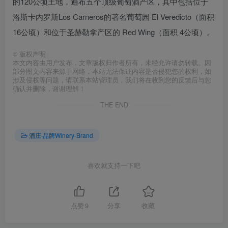
的120公顷土地，遍布五个顶级葡萄酒产区，其中包括位于
洛斯卡内罗斯Los Carneros的著名葡萄园 El Veredicto（面积
16公顷）和位于圣赫勒拿产区的 Red Wing（面积 4公顷）。
©
版权声明
本文内容由用户发布，文章版权归作者所有，未经允许请勿转载。因
部分图文内容来源于网络，本站无法保证内容是否侵犯您的权利，如
涉及侵权等问题，请联系本站管理员，我们将在收到您的反馈后与您
确认并删除，谢谢理解！
THE END
酒庄·品牌Winery-Brand
喜欢就支持一下吧
点赞
9
分享
收藏