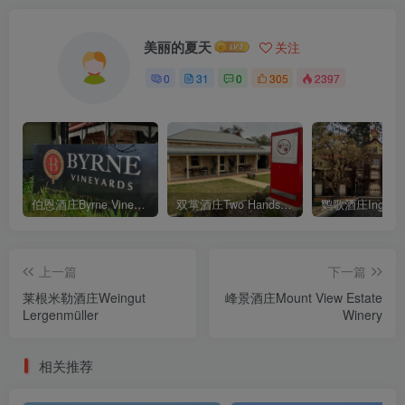
美丽的夏天
关注
0
31
0
305
2397
伯恩酒庄Byrne Vineyards
双掌酒庄Two Hands Wines
鹦歌酒庄Ingleno
上一篇
下一篇
莱根米勒酒庄Weingut
峰景酒庄Mount View Estate
Lergenmüller
Winery
相关推荐