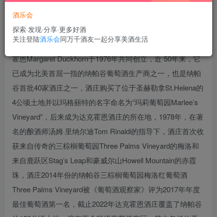
酒乐会
探索·发现·分享·更多好酒
关注登陆
酒乐会
同万千酒友一起分享美酒生活
达克霍恩酒庄由丹·达克霍恩Dan Duckhorn和玛格丽特·达克
霍恩Margaret Duckhorn于1976年共同创立，近 50年来，它
已成为北美首屈一指的纳帕谷葡萄酒生产商之一，也是纳帕
谷首批40家酒庄之一，酒庄购买了位于圣赫勒拿St.Helena的
4公顷土地并以玛格丽特的名字命名为“玛莉葡萄园Marlee’s
Vineyard”，后来成为达克霍恩酒庄的所在地，1978年，在著
名的酿酒师汤姆·里纳尔迪Tom Rinaldi的指导下，酒庄首次收
获来自传奇的三棕榈葡萄园Three Palms Vineyard的梅洛和
来自鹿跃区Stag’s Leap和豪威尔山Howell Mountain的赤霞
珠，酒庄2014年份的纳帕谷三棕榈葡萄园梅洛红葡萄酒
Three Palms Vineyard被《葡萄酒观察家》评为2017年年度
最佳葡萄酒第一名，截止2022年达克霍恩酒庄覆盖了纳帕谷