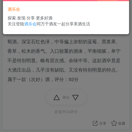
酒乐会
探索·发现·分享·更多好酒
关注登陆
酒乐会
同万千酒友一起分享美酒生活
阿根廷葡萄酒扛把子卡蒂娜酒庄出品的门多萨大区级葡
萄酒。深宝石红色泽，中等偏上浓郁的蓝莓、黑浆果、
香草，松木的香气。入口较重的酒体，平衡细腻，单宁
不是特别明显。略有层次感。余味中等。这款酒毕竟是
大酒庄出品，几乎没有缺陷。又没有特别明显的特点。
属于一款（次好）酒，评分：92分
评分
欢迎为Ta评分
分享
收藏