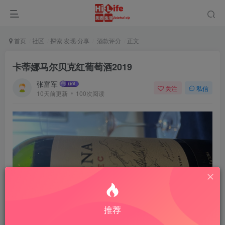
首页
社区
探索·发现·分享
酒款评分
正文
卡蒂娜马尔贝克红葡萄酒2019
张富军
关注
私信
10天前更新
100次阅读
推荐