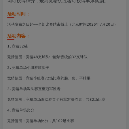
均可获得积分，最终竞猜优胜者可获得丰厚奖励。
活动时间：
活动发布之日起——全部比赛结束截止（北京时间2026年7月20日）
活动内容：
1.竞猜32强
竞猜范围：竞猜48支球队‌中能够晋级的32支球队
2.竞猜单场小组赛胜负平
竞猜范围：竞猜小组赛72场比赛的胜、负、平结果
3.竞猜单场淘汰赛直至冠军胜者
竞猜范围：竞猜单场淘汰赛直至冠军对决胜者，共32场比赛
4.竞猜单场比分
竞猜范围：竞猜单场比分，共102场比赛