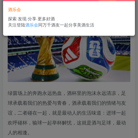
酒乐会
探索·发现·分享·更多好酒
关注登陆
酒乐会
同万千酒友一起分享美酒生活
绿茵场上的奔跑永远热血，酒杯里的泡沫永远清凉，足
球承载着我们的热爱与青春，酒承载着我们的情绪与友
谊，二者碰在一起，就是最动人的生活味道：进球一起
欢呼碰杯，输球一起举杯解忧，这就是酒与足球，最动
人的相逢。