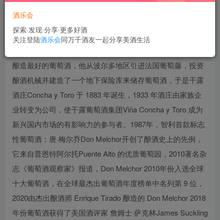
酒乐会
探索·发现·分享·更多好酒
智利著名律师、政治家和商人梅尔乔·康查·托罗 Melchor
关注登陆
酒乐会
同万千酒友一起分享美酒生活
Concha y Toro决定发掘皮尔克地区Pirque 的酿酒潜力，梦想
酿造最好的葡萄酒，他从波尔多地区引进法国葡萄藤，投资
酿酒机械并建造了一个地下保险库来储存葡萄酒，于是干露
酒庄Concha y Toro 于 1883 年诞生，1933 年酒庄由家族企
业转变为公司，使干露葡萄酒集团Viña Concha y Toro 成为
新兴国内市场的有影响力的参与者。1987年，智利首款标志
性葡萄酒：唐·梅尔乔Don Melchor开创了酿酒史上的先例，
它来自普恩特阿尔托Puente Alto 的优质葡萄园，2010著名杂
志《葡萄酒观察家》报道，Don Melchor 2010年份入选全球
十大葡萄酒，在全球最杰出葡萄酒年度榜单中名列第 9 位，
2020由杰出酿酒师 Enrique Tirado 酿造的 Don Melchor 2018
年份葡萄酒获得了美国酒评家 詹姆士·萨克林James Suckling