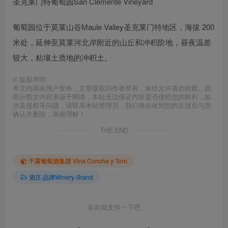
圣克莱门特葡萄园San Clemente Vineyard
葡萄园位于莫莱山谷Maule Valley圣克莱门特地区，海拔 200
米处，延伸至莫莱河北岸附近的山丘和冲积阶地，昼夜温差
较大，粘壤土质地的冲积土。
©
版权声明
本文内容由用户发布，文章版权归作者所有，未经允许请勿转载。因
部分图文内容来源于网络，本站无法保证内容是否侵犯您的权利，如
涉及侵权等问题，请联系本站管理员，我们将在收到您的反馈后与您
确认并删除，谢谢理解！
THE END
干露葡萄酒集团 Vina Concha y Toro
酒庄·品牌Winery-Brand
喜欢就支持一下吧