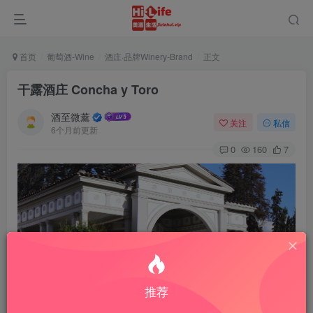
首页
葡萄酒-Wine
酒庄·品牌Winery-Brand
正文
干露酒庄 Concha y Toro
酒至微薰
关注
私信
6个月前更新
0
160
7
推荐