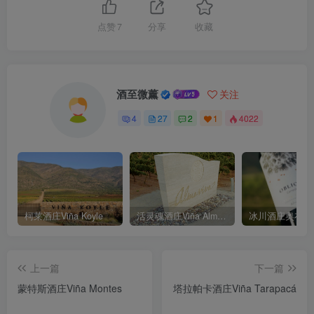
点赞
7
分享
收藏
酒至微薰
关注
4
27
2
1
4022
柯莱酒庄Viña Koyle
活灵魂酒庄Viña Almaviva
上一篇
下一篇
蒙特斯酒庄Viña Montes
塔拉帕卡酒庄Viña Tarapacá