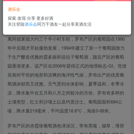
酒乐会
探索·发现·分享·更多好酒
罗布产区位于乌克韦恩 (Woakwine Range) 山脉东面的罗布
关注登陆
酒乐会
同万千酒友一起分享美酒生活
镇（Robe）和比奇波特镇（Beachport）之间的海岸上，距
离阿德莱德大约三个半小时车程，罗布产区的葡萄园在1990
年中后期才开始蓬勃发展，1994年建立了第一个葡萄园致力
于生产酿造优雅的霞多丽和设拉子葡萄酒，随后产区的葡萄
园逐渐变多。该产区在2006年获得正式的地理标志-GI。凭借
其相对平坦的地形和凉爽的海洋性气候，罗布出产的优质葡
萄酒浓郁而又优雅。天气受到水体影响，夏季温和，冬季冷
凉，降水集中在五月和八月之间较冷的月份。罗布有多样的
土壤类型，红土和沙壤土以及钙质沙土。葡萄园面积684公
顷，降水量219毫米，平均温度18.8℃，海拔0-68米。
罗布产区的赤霞珠葡萄酒色泽深沉，带有黑莓，烟草，薄荷