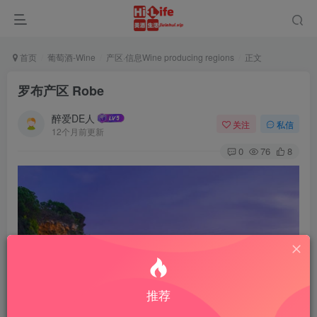
首页
葡萄酒-Wine
产区·信息Wine producing regions
正文
罗布产区 Robe
醉爱DE人
关注
私信
12个月前更新
0
76
8
推荐