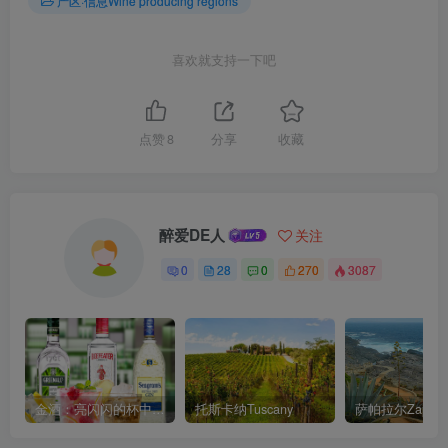
产区·信息Wine producing regions
喜欢就支持一下吧
点赞
8
分享
收藏
醉爱DE人
关注
0
28
0
270
3087
金酒：亮闪闪的杯中烟火
托斯卡纳Tuscany
萨帕拉尔Zapalla