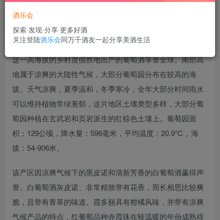
酒乐会
探索·发现·分享·更多好酒
南部高地产区位于悉尼市西南侧100公里处，南部高地葡萄
关注登陆
酒乐会
同万千酒友一起分享美酒生活
酒产区是大分水岭的一部分，距离悉尼西南部一小时车程，
这一高海拔的乡村度假胜地出产的葡萄酒享誉全球。南部高
地属于凉爽的大陆性气候，大部分葡萄园分布在较高的海
拔。天气凉爽，夏季温和，冬季寒冷，全年大部分时间雨水
可以维持植物常绿葱郁，这片地区土壤类型多样，大部分葡
萄园种植在玄武岩和页岩派生的红棕色土壤上。葡萄园面
积：129公顷，降水量：596毫米，平均温度：20.9℃，海
拔：54-906米。
该产区因凉爽气候下的黑皮诺和清新芳香的白葡萄酒赢得声
誉。白葡萄酒灰皮诺、非常精致带有花香，而长相思比较爽
脆，且带有青草的味道。霞多丽具有柑橘风味，并带有凉爽
气候产品的特点，红葡萄品种赤霞珠在较温暖的年份成熟得