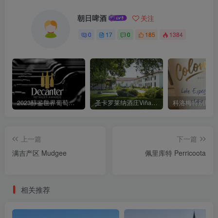
朝日啤酒
关注
0
17
0
185
1384
2023醇鉴世界葡萄酒大赛Decanter World Wine Awards
圣卡罗莱纳酒庄Viña Santa Carolina
上一篇
下一篇
满吉产区 Mudgee
佩里库特 Perricoota
相关推荐