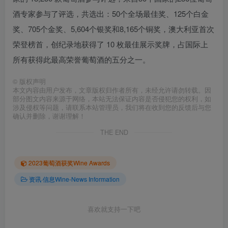
酒专家参与了评选，共选出：50个全场最佳奖、125个白金
奖、705个金奖、5,604个银奖和8,165个铜奖，澳大利亚首次
荣登榜首，创纪录地获得了 10 枚最佳展示奖牌，占国际上
所有获得此最高荣誉葡萄酒的五分之一。
©
版权声明
本文内容由用户发布，文章版权归作者所有，未经允许请勿转载。因
部分图文内容来源于网络，本站无法保证内容是否侵犯您的权利，如
涉及侵权等问题，请联系本站管理员，我们将在收到您的反馈后与您
确认并删除，谢谢理解！
THE END
2023葡萄酒获奖Wine Awards
资讯·信息Wine-News Information
喜欢就支持一下吧