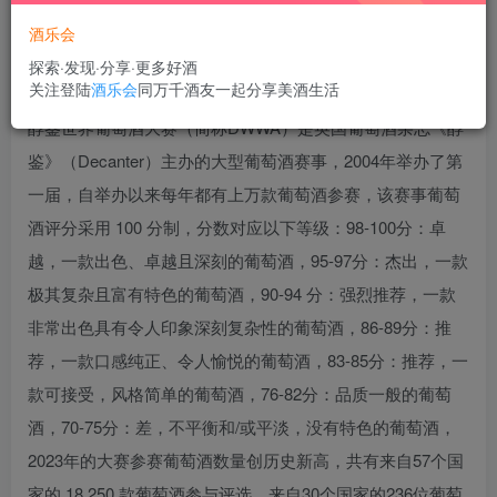
酒乐会
探索·发现·分享·更多好酒
关注登陆
酒乐会
同万千酒友一起分享美酒生活
醇鉴世界葡萄酒大赛（简称DWWA）是英国葡萄酒杂志《醇
鉴》（Decanter）主办的大型葡萄酒赛事，2004年举办了第
一届，自举办以来每年都有上万款葡萄酒参赛，该赛事葡萄
酒评分采用 100 分制，分数对应以下等级：98-100分：卓
越，一款出色、卓越且深刻的葡萄酒，95-97分：杰出，一款
极其复杂且富有特色的葡萄酒，90-94 分：强烈推荐，一款
非常出色具有令人印象深刻复杂性的葡萄酒，86-89分：推
荐，一款口感纯正、令人愉悦的葡萄酒，83-85分：推荐，一
款可接受，风格简单的葡萄酒，76-82分：品质一般的葡萄
酒，70-75分：差，不平衡和/或平淡，没有特色的葡萄酒，
2023年的大赛参赛葡萄酒数量创历史新高，共有来自57个国
家的 18,250 款葡萄酒参与评选，来自30个国家的236位葡萄