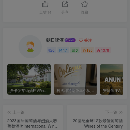
点赞
14
分享
收藏
朝日啤酒
关注
0
17
0
185
1378
圣卡罗莱纳酒庄Viña Santa Carolina
科洛梅特别版马尔贝克红葡萄酒 Lote Especial Malbec 2022
安能酒庄Anun
上一篇
下一篇
2023国际葡萄酒与烈酒大赛-
20世纪全球12款最佳葡萄酒
葡萄酒奖International Wine
Wines of the Century