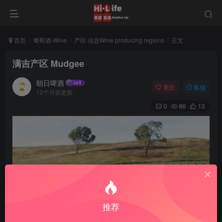
首页
葡萄酒-Wine
产区·信息Wine producing regions
正文
满吉产区 Mudgee
朝日啤酒
关注
私信
12个月前更新
0
86
13
推荐