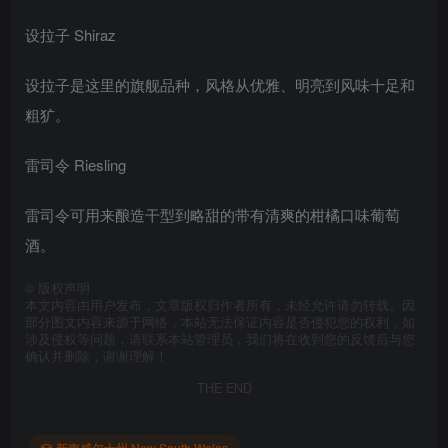
设拉子 Shiraz
设拉子是这里的旗舰品种，风格从优雅、明亮到风味十足和
粗犷。
雷司令 Riesling
雷司令可用来酿造干型到略甜的带有清爽的柑橘口味葡萄
酒。
©
版权声明
本文内容由用户发布，文章版权归作者所有，未经允许请勿转载。因
部分图文内容来源于网络，本站无法保证内容是否侵犯您的权利，如
涉及侵权等问题，请联系本站管理员，我们将在收到您的反馈后与您
确认并删除，谢谢理解！
THE END
新南威尔士州 New South Wales