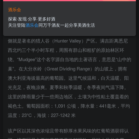
酒乐会
探索·发现·分享·更多好酒
满吉位于该州首府城市悉尼西侧250公里的内陆地区。满吉
关注登陆
酒乐会
同万千酒友一起分享美酒生活
是澳大利亚东部地区建立时间最长的葡萄种植区域之一，东
侧就是著名的猎人谷（Hunter Valley）产区。满吉距离悉尼
西北约三个半小时车程，周围有群山和粗犷的原始林区环
绕。“Mudgee”这个名字源自当地的土著语言，意思是“山中的
巢”。在大分水岭（Great Dividing Range）的山坡上，拥有
澳大利亚海拔最高的葡萄园。这里气候温和，白天温暖、阳
光充足，夜晚凉爽。夏季和秋季温暖，冬季夜间气温下降。
这里的降雨量少于一些周边地区，土壤为中性粘土覆盖着的
褐色土。葡萄园面积：1,091 公顷，降水量：441毫米，平均
温度：23℃，海拔：227-1242 米
该产区以其深色浓缩且带有醇厚水果风味的红葡萄酒获得认