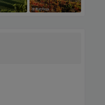
里奥哈Rioja
托斯卡纳Tusc