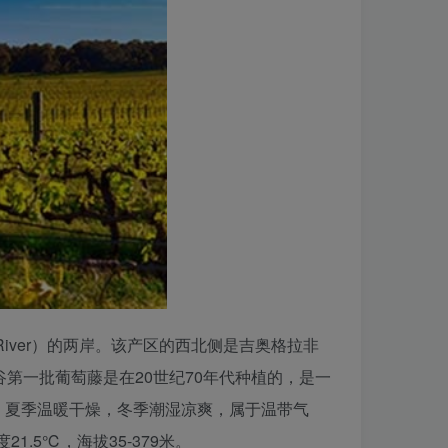
 River）的两岸。该产区的西北侧是吉奥格拉非
，黑林谷第一批葡萄藤是在20世纪70年代种植的，是一
，夏季温暖干燥，冬季潮湿凉爽，属于温带气
.5℃，海拔35-379米。