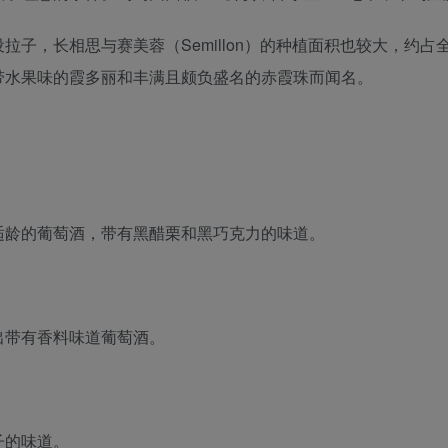
拉子，长相思与赛美蓉（Semillon）的种植面积也较大，约
带水果味的霞多丽和丰满且颇负盛名的赤霞珠而闻名。
适龄的葡萄酒，带有黑醋栗和黑巧克力的味道。
出带有香料味道葡萄酒。
子的味道。