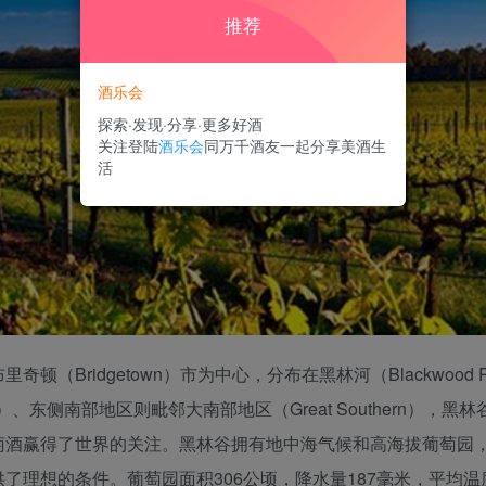
推荐
酒乐会
探索·发现·分享·更多好酒
关注登陆
酒乐会
同万千酒友一起分享美酒生
活
（Bridgetown）市为中心，分布在黑林河（Blackwood
mup）、东侧南部地区则毗邻大南部地区（Great Southern）
萄酒赢得了世界的关注。黑林谷拥有地中海气候和高海拔葡萄园
想的条件。葡萄园面积306公顷，降水量187毫米，平均温度21