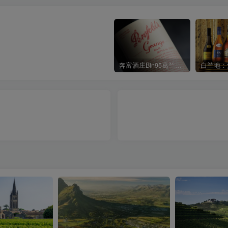
奔富酒庄Bin95葛兰许红葡萄酒Penfolds Grange Hermitage
白兰地：