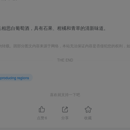
长相思白葡萄酒，具有石果、柑橘和青草的清新味道。
勿转载。因部分图文内容来源于网络，本站无法保证内容是否侵犯您的权利，
THE END
oducing regions
喜欢就支持一下吧
点赞
6
分享
收藏