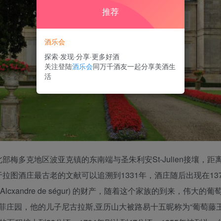
推荐
酒乐会
探索·发现·分享·更多好酒
关注登陆
酒乐会
同万千酒友一起分享美酒生
活
梅多克地区波亚克镇的东南端与圣朱利安St-Julien接壤，距
庄最古老的文献可以追溯到1331年，酒庄随后出现在1378年让弗
cxandre de ségur) 的财产，随着这个家族的到来，伟大的
他收购了拉菲庄园，他的儿子尼古拉斯,亚历山大被路易十五昵称为“葡萄藤王子