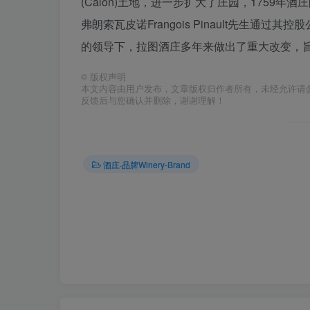
(Calon)土地，进一步扩大了庄园，1759年
弗朗索瓦皮诺Frangois Pinault先生通过其控
的领导下，拉图酒庄多年来做出了重大改变，
©
版权声明
本文内容由用户发布，文章版权归作者所有，未经允许请
反馈后与您确认并删除，谢谢理解！
酒庄·品牌Winery-Brand