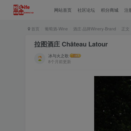
网站首页
社区论坛
积分商城
注
首页
葡萄酒-Wine
酒庄·品牌Winery-Brand
正文
拉图酒庄 Château Latour
冰与火之歌
8个月前更新