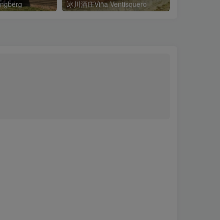
gberg
冰川酒庄Viña Ventisquero