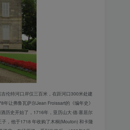
离吉伦特河口岸仅三百米，在距河口300米处建
鲁瓦萨尔Jean Froissart的《编年史》
葡萄酒历史开始了，1716年，亚历山大·德·塞居尔
，他于1718 年收购了木桐(Mouton) 和卡隆