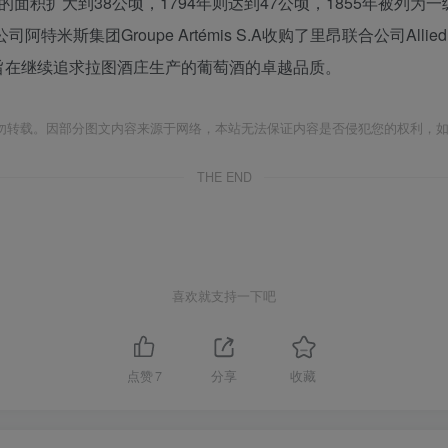
酒庄的面积扩大到38公顷，1794年则达到47公顷，1855年被列
股公司阿特米斯集团Groupe Artémis S.A收购了里昂联合公司Al
旨在继续追求拉图酒庄生产的葡萄酒的卓越品质。
勿转载。因部分图文内容来源于网络，本站无法保证内容是否侵犯您的权利，
THE END
喜欢就支持一下吧
点赞
7
分享
收藏