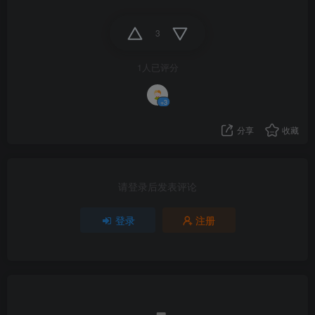
3
1人已评分
+3
分享
收藏
请登录后发表评论
登录
注册