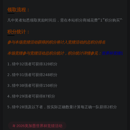
领取流程：
凡中奖者知悉领取奖励时间后，需在本站积分商城花费“1”积分购买“世
积分统计：
参与本场竞猜活动获得的积分将计入竞猜活动的总积分排名

本场竞猜参与竞猜活动总积分统计，积分统计详情参见：
世界杯竞猜活动
1.猜中32强者可获得320积分
2.猜中31强者可获得248积分
3.猜中30强者可获得150积分
4.猜中29强者可获得87积分
5.猜中28强及以下者，按实际正确数量计算每正确一队获得2积分
2026美加墨世界杯竞猜活动