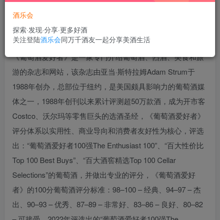
酒乐会
探索·发现·分享·更多好酒
关注登陆
酒乐会
同万千酒友一起分享美酒生活
《葡萄酒爱好者》是一家专门介绍葡萄酒、烈酒、美食和旅
游的杂志和网站，该杂志由亚当·斯特拉姆Adam Strum于
1988年创办，总部位于纽约，是美国颇具影响力的葡萄酒媒
体之一，1988年创刊以来累计评测超50万款酒，成为开市客
Costco、沃尔玛等零售巨头的选酒圣经，《葡萄酒爱好者》
评分体系以实用性、商业导向和消费者友好性为核心，评选
出：“葡萄酒爱好者100强The Enthusiast 100”、“百大性价比
Top 100 Best Buys”、“百大酒窖精选Top 100 Cellar
Selections”的葡萄酒，并做出专业的评分，《葡萄酒爱好
者》的100分葡萄酒评分标准：98–100 – 经典、94–97 – 杰
出、90–93 – 优秀、87–89 – 非常好、83–86 – 良好、80–82
– 可接受，2022年评选出的“葡萄酒爱好者100强The