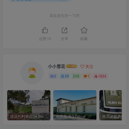
喜欢就支持一下吧
点赞
13
分享
收藏
小小雪花
关注
0
29
0
1
1834
德波托利酒庄De Bortoli Wines
柏图斯酒庄Pétrus