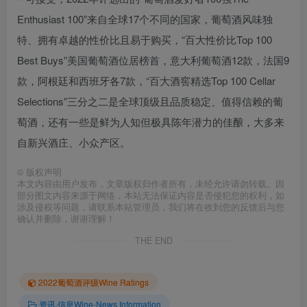
Enthusiast 100”来自全球17个不同的国家，葡萄酒风味独
特、拥有卓越的性价比且易于购买，“百大性价比Top 100
Best Buys”美国葡萄酒位居榜首，意大利葡萄酒12款，法国9
款，阿根廷和西班牙各7款，“百大酒窖精选Top 100 Cellar
Selections”三分之二是全球顶级且品质稳定、值得信赖的葡
萄酒，还有一些是鲜为人知但极具陈年潜力的佳酿，大多来
自新兴酒庄、小众产区。
©
版权声明
本文内容由用户发布，文章版权归作者所有，未经允许请勿转载。因
部分图文内容来源于网络，本站无法保证内容是否侵犯您的权利，如
涉及侵权等问题，请联系本站管理员，我们将在收到您的反馈后与您
确认并删除，谢谢理解！
THE END
2022葡萄酒评级Wine Ratings
资讯·信息Wine-News Information