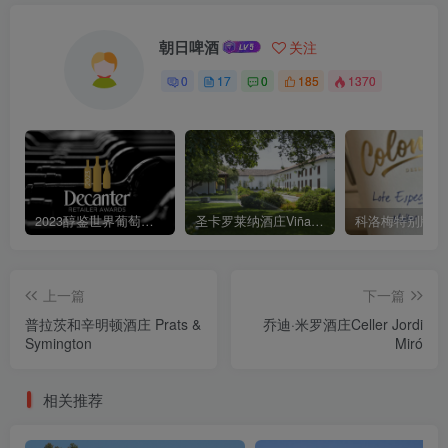
朝日啤酒
关注
0
17
0
185
1370
2023醇鉴世界葡萄酒大赛Decanter World Wine Awards
圣卡罗莱纳酒庄Viña Santa Carolina
上一篇
下一篇
普拉茨和辛明顿酒庄 Prats &
乔迪·米罗酒庄Celler Jordi
Symington
Miró
相关推荐