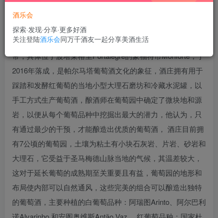
酒乐会
探索·发现·分享·更多好酒
关注登陆
酒乐会
同万千酒友一起分享美酒生活
帕尔马塔酒庄位于阿莲特如Alto Alentejo葡萄酒产区的中心地
带，具体位于波塔莱格里Portalegre的蒙福特市Monforte，于
2016年落成，是帕尔马塔葡萄酒文化的象征，酒庄拥有用于
踩踏和发酵红葡萄的当地小型大理石磨坊和冷藏水泥罐，以
手工方式生产葡萄酒，酿酒师在葡萄园中确定了微块地和源
岩，以便从每个葡萄品种中挖掘出最大的潜力，他认为，只
有通过最少的干预，才能酿造出优质的葡萄酒， 酒庄目前拥
有7公顷的葡萄园，土壤为粘土有小块石灰岩、片岩、砂岩和
大理石，它受益于圣马梅德山脉当地的气候，其温差较大，
这对于延长葡萄的成熟期至关重要且有益，葡萄园的地形和
布局使内部可以自然通风，这些完美的组合可以酿造出独特
的葡萄酒，主要种植的白葡萄品种：阿瑞图Arinto、阿尔巴利
诺Alvarinho 和安图奥维斯Antão Vaz ，红葡萄品种：国家杜