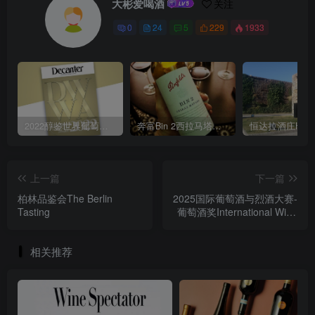
大彬爱喝酒
关注
0
24
5
229
1933
2022醇鉴世界葡萄酒大赛Decanter World Wine Awards
奔富Bin 2西拉马塔罗红葡萄酒Penfolds Bin 2 Shiraz Mataro 2019
上一篇
下一篇
柏林品鉴会The Berlin
2025国际葡萄酒与烈酒大赛-
Tasting
葡萄酒奖International Wine
& Spirit Competition-Wines
Awards
相关推荐