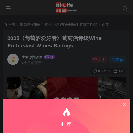
首页
葡萄酒-Wine
资讯·信息Wine-News Information
正文
2025《葡萄酒爱好者》葡萄酒评级Wine
Enthusiast Wines Ratings
大彬爱喝酒
关注
私信
4个月前更新
0
76
12
推荐