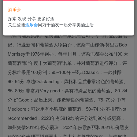
酒乐会
探索·发现·分享·更多好酒
关注登陆
酒乐会
同万千酒友一起分享美酒生活
《葡萄酒观察家》是美国的一家杂志公司，专门刊登品酒笔
记、行业新闻和葡萄酒人物简介，该杂志由鲍勃·莫里西Bob
Morrisey于1976年创办，每年11月，该杂志都会公布“100 大
葡萄酒”和“年度十大葡萄酒”名单，并对葡萄酒进行评分，评
分标准采用100分制：95–100分 –经典Classic：一款佳酿、
90–94分-卓越Outstanding：风格和品质非常出色的葡萄酒、
85–89分-非常好Very good：具有特殊品质的葡萄酒、80–84
分-好Good：品质上乘、酿造精良的葡萄酒、75–79分-中等
Mediocre：可饮用有小瑕疵的葡萄酒、50–74 分-不推荐Not
recommended，2023年有5819款的评分达到90分或更高，
加州凭借2019年份赤霞珠、2021年份霞多丽和2021年份黑皮
诺的出色表现而脱颖而出；意大利占总数的20%，凭借皮埃