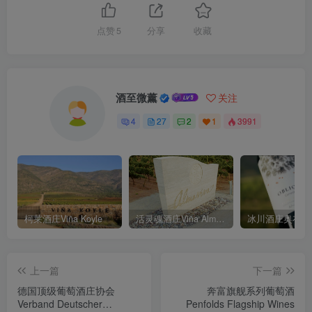
点赞
5
分享
收藏
酒至微薰
关注
4
27
2
1
3991
柯莱酒庄Viña Koyle
活灵魂酒庄Viña Almaviva
上一篇
下一篇
德国顶级葡萄酒庄协会
奔富旗舰系列葡萄酒
Verband Deutscher
Penfolds Flagship Wines