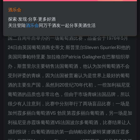
酒乐会
探索·发现·分享·更多好酒
关注登陆
酒乐会
同万千酒友一起分享美酒生活
1976年的巴黎葡萄酒品鉴会又称巴黎评判，是为纪念美国建
国二百周年而举办的一场葡萄酒比赛，品鉴会于1976年5月
24日由英国葡萄酒商史蒂文·斯普里尔Steven Spurrier和他的
美国同事帕特里夏·加拉格尔Patricia Gallagher在巴黎组织举
办，斯普里尔主要销售法国葡萄酒，他认为加州葡萄酒不会
受到评委的青睐，因为法国被普遍认为是世界上最好的葡萄
酒的主要生产国，虽然到20世纪70年代初，一些加利福尼亚
葡萄酒的品质也非常出色，但由于市场青睐法国品牌，所以
很少有人注意到，比赛中分别举行了两场盲品比赛：一场是
加州霞多丽白葡萄酒VS 勃艮第霞多丽白葡萄酒，另一场是加
利福尼亚赤霞珠葡萄酒VS法国波尔多葡萄酒，比赛结果让人
感到惊讶：白葡萄酒组的第一由纳帕谷的蒙特莱娜酒庄霞多