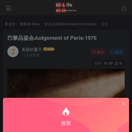
首页
葡萄酒-Wine
资讯·信息Wine-News Information
正文
巴黎品鉴会Judgement of Paris-1976
美丽的夏天
关注
私信
11天前更新
0
38
9
推荐