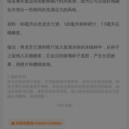
味道通常最适合搭配柑橘汁的鸡尾酒，因为它可以很好地融
合并突出一些相同的充满活力的风味。
原料：60毫升白色龙舌兰酒、120毫升鲜榨橙汁、7.5毫升石
榴糖浆。
做法：将龙舌兰酒和橙汁加入装满冰块的冰镇杯中，从杯子
上面倒入石榴糖浆，它会沉到玻璃杯子底部，产生分层效
果，用橙片和樱桃装饰。
©
版权声明
本文内容由用户发布，文章版权归作者所有，未经允许请勿转载。因
部分图文内容来源于网络，本站无法保证内容是否侵犯您的权利，如
涉及侵权等问题，请联系本站管理员，我们将在收到您的反馈后与您
确认并删除，谢谢理解！
THE END
经典鸡尾酒-Classic Cocktails