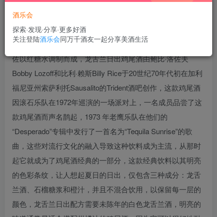
酒乐会
探索·发现·分享·更多好酒
关注登陆
酒乐会
同万千酒友一起分享美酒生活
龙舌兰日出又称特基拉日出，由少量龙舌兰酒加大量鲜橙汁
佐以红糖水调制而成，龙舌兰日出鸡尾酒由鲍比·洛佐夫
Bobby Lozoff和比利·赖斯Billy Rice于20世纪70年代初在加利
福尼亚州索萨利托Sausalito的Trident酒吧创作，这款鸡尾酒
因滚石乐队在1972年巡演的一场派对上，一名成员品尝了这
款鸡尾酒而声名鹊起，1973 年老鹰乐队在他们的
“Desperado”专辑中发行了一首名为“Tequila Sunrise”的歌
曲，这些对流行文化的融入导致这种饮料成为主流，从那时
起它就成为了鸡尾酒经典的一部分，这款经典饮料以其明亮
的色彩条纹，让人想起夏日的日出，仅包含三种成分：龙舌
兰酒、石榴糖浆和橙汁，并且不混合饮用，以保留每一层的
颜色，龙舌兰日出配方需要未陈年的白色龙舌兰酒，明亮的