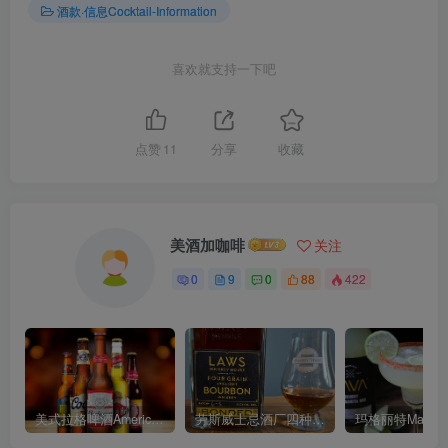
酒款·信息Cocktail-Information
喜欢就支持一下吧
点赞
11
分享
收藏
美酒加咖啡
关注
0
9
0
88
422
美式拉格啤酒American Lager：啤酒界的极简主义选手
劳斯威士忌酒厂四种谷物保税波本威士忌Laws Whiskey House Four Grain Bonded Bourbon
玛格丽特Margari